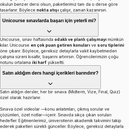
okulun benzer dersi olsun, paketlerimiz tam da o derse göre
tasarlanır. Böylece
nokta atışı
çalışır, zaman kazanırsın.
Unicourse sınavlarda başarı için yeterli mi?
Unicourse, sınav haftasında
odaklı ve planlı çalışmayı
mümkün
kılar. Unicourse
en çok puan getiren konuları
ve
soru tiplerini
öne çıkarır. Böylece, gereksiz detaylarla vakit kaybetmeden
çalışma süreni kısaltır, başarını artırırsın. Öğrencilerimizin çoğu
notunu ortalama
iki harf
yükseltti.
Satın aldığım ders hangi içerikleri barındırır?
Satın aldığın dersler, her bir sınava (Midterm, Vize, Final, Quiz)
özel olarak hazırlanır.
Sınava özel videolar —konu anlatımları, çıkmış sorular ve
çözümleri, özet notlar—içerir. Sınavda sıkça çıkan soruları
hedefler. Eğitmenlerimiz, üniversitenin akademik takvimini takip
ederek paketleri sürekli günceller. Böylece, gereksiz detaylarla