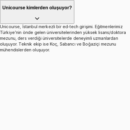
Unicourse kimlerden oluşuyor?
Unicourse, İstanbul merkezli bir ed-tech girişimi. Eğitmenlerimiz
Türkiye’nin önde gelen üniversitelerinden yüksek lisans/doktora
mezunu, ders verdiği üniversitelerde deneyimli uzmanlardan
oluşuyor. Teknik ekip ise Koç, Sabancı ve Boğaziçi mezunu
mühendislerden oluşuyor.
First Order Linear Differential Equations
Ücretsiz
2 konu anlatımı · 7 soru
Separable Differential Equations