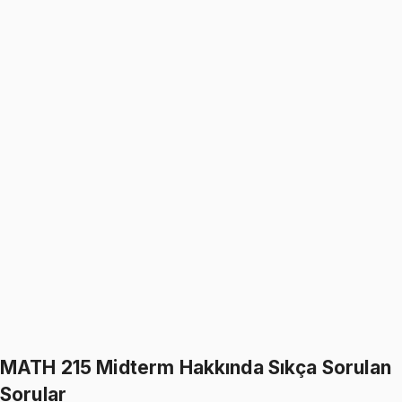
Differential Equations
1099
TL
1299
TL
%
15
%
15
1299
TL
1099
TL
MATH 215
• Final
Differential Equations
1099
TL
1299
TL
%
15
%
15
1299
TL
1099
TL
399
TL indirim
Toplam:
2598
TL
2199
TL
İkisini Birlikte Al
MATH 215 Midterm Hakkında Sıkça Sorulan
Sorular