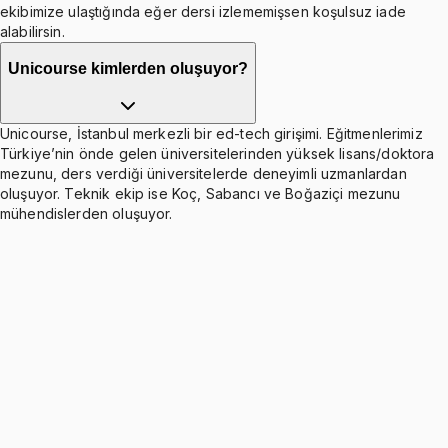
ekibimize ulaştığında eğer dersi izlememişsen koşulsuz iade
alabilirsin.
Unicourse kimlerden oluşuyor?
Unicourse, İstanbul merkezli bir ed-tech girişimi. Eğitmenlerimiz
Türkiye’nin önde gelen üniversitelerinden yüksek lisans/doktora
mezunu, ders verdiği üniversitelerde deneyimli uzmanlardan
oluşuyor. Teknik ekip ise Koç, Sabancı ve Boğaziçi mezunu
mühendislerden oluşuyor.
The Second Law of Thermodynamics
Ücretsiz
9 konu anlatımı · 5 soru