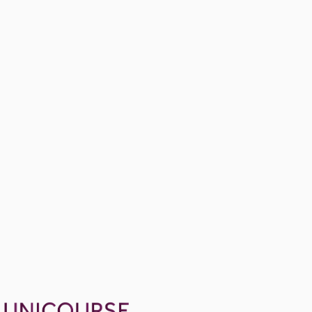
Entropy
Ücretsiz
10 konu anlatımı · 4 soru
Exergy
Ücretsiz
6 konu anlatımı
1299 TL
Ayda
433
TL
, peşin fiyatına
3
taksit
Sepete Ekle
9
soru çözümü
25
konu anlatımı
·
4 sa 3 dk
Aldığın dönem boyunca geçerli
Geçme Garantisi