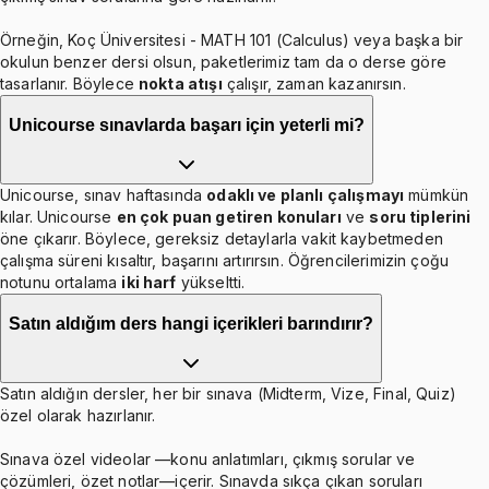
Örneğin, Koç Üniversitesi - MATH 101 (Calculus) veya başka bir
okulun benzer dersi olsun, paketlerimiz tam da o derse göre
tasarlanır. Böylece
nokta atışı
çalışır, zaman kazanırsın.
Unicourse sınavlarda başarı için yeterli mi?
Unicourse, sınav haftasında
odaklı ve planlı çalışmayı
mümkün
kılar. Unicourse
en çok puan getiren konuları
ve
soru tiplerini
öne çıkarır. Böylece, gereksiz detaylarla vakit kaybetmeden
çalışma süreni kısaltır, başarını artırırsın. Öğrencilerimizin çoğu
notunu ortalama
iki harf
yükseltti.
Satın aldığım ders hangi içerikleri barındırır?
Satın aldığın dersler, her bir sınava (Midterm, Vize, Final, Quiz)
özel olarak hazırlanır.
Sınava özel videolar —konu anlatımları, çıkmış sorular ve
çözümleri, özet notlar—içerir. Sınavda sıkça çıkan soruları