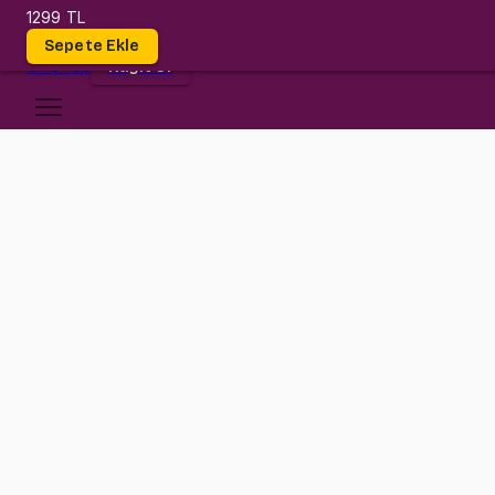
1299 TL
Dersler
Sepete Ekle
Giriş
Yap
Kayıt Ol
Işık Üniversitesi
MATH 2105
•
Midterm
MATH 2105
•
Bilgi
Konular
Değerlendirmeler (1)
Işık Üniversitesi MATH 2105 (Calculus III) Midterm sınavına hazırlık p
İşlenen konular: Multivariable Functions and Surfaces, Limits and Con