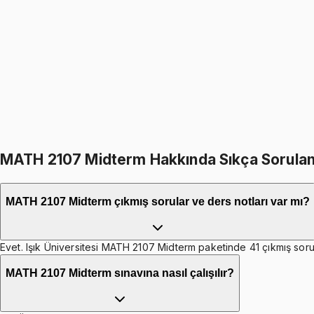
Differential Equations
1099
TL
1299
TL
%
15
%
15
1299
TL
1099
TL
399
TL indirim
Toplam:
2598
TL
2199
TL
MATH 2107 Midterm Hakkında Sıkça Sorulan
MATH 2107 Midterm çıkmış sorular ve ders notları var mı?
Evet. Işık Üniversitesi MATH 2107 Midterm paketinde 41 çıkmış soru ç
MATH 2107 Midterm sınavına nasıl çalışılır?