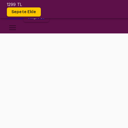
1299 TL
Dersler
Sepete Ekle
Giriş
Yap
Kayıt Ol
Işık Üniversitesi
MATH 2107
•
Midterm
MATH 2107
•
Bilgi
Konular
Differential ile alakalı HUB!
1299 TL