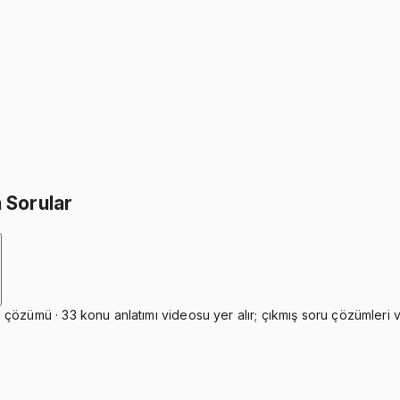
İkisini Birlikte Al
 Sorular
özümü · 33 konu anlatımı videosu yer alır; çıkmış soru çözümleri ve 