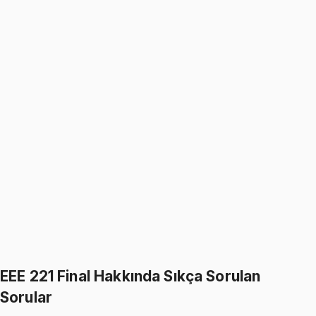
Circuit Theory
Ücretsiz
21 konu anlatımı · 7 soru
Capacitors and Inductors
Ücretsiz
18 konu anlatımı · 10 soru
Operational Amplifiers
20 konu anlatımı · 5 soru
First-Order Circuits
7 konu anlatımı · 22 soru
EEE 221 Final Hakkında Sıkça Sorulan
Sorular