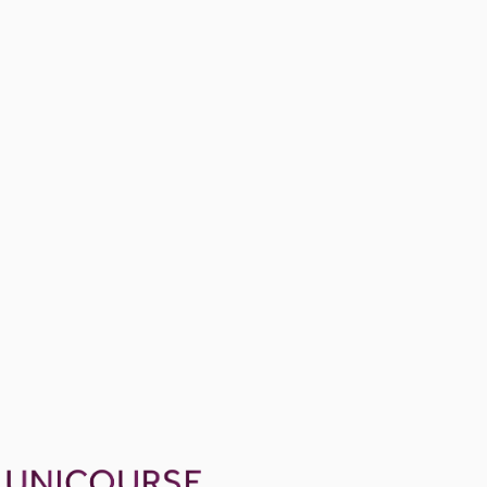
Operational Amplifiers
20 konu anlatımı · 5 soru
First-Order Circuits
7 konu anlatımı · 22 soru
1299 TL
Ayda
433
TL
, peşin fiyatına
3
taksit
Sepete Ekle
44
soru çözümü
66
konu anlatımı
·
6 sa 5 dk
Aldığın dönem boyunca geçerli
Geçme Garantisi