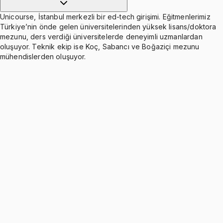
Unicourse, İstanbul merkezli bir ed-tech girişimi. Eğitmenlerimiz
Türkiye’nin önde gelen üniversitelerinden yüksek lisans/doktora
mezunu, ders verdiği üniversitelerde deneyimli uzmanlardan
oluşuyor. Teknik ekip ise Koç, Sabancı ve Boğaziçi mezunu
mühendislerden oluşuyor.
Circuit Theory
Ücretsiz
21 konu anlatımı · 7 soru
Capacitors and Inductors
Ücretsiz
18 konu anlatımı · 10 soru