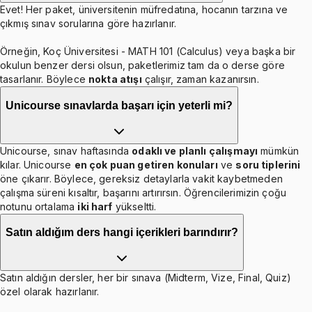
Evet! Her paket, üniversitenin müfredatına, hocanın tarzına ve
çıkmış sınav sorularına göre hazırlanır.
Örneğin, Koç Üniversitesi - MATH 101 (Calculus) veya başka bir
okulun benzer dersi olsun, paketlerimiz tam da o derse göre
tasarlanır. Böylece
nokta atışı
çalışır, zaman kazanırsın.
Unicourse sınavlarda başarı için yeterli mi?
Unicourse, sınav haftasında
odaklı ve planlı çalışmayı
mümkün
kılar. Unicourse
en çok puan getiren konuları
ve
soru tiplerini
öne çıkarır. Böylece, gereksiz detaylarla vakit kaybetmeden
çalışma süreni kısaltır, başarını artırırsın. Öğrencilerimizin çoğu
notunu ortalama
iki harf
yükseltti.
Satın aldığım ders hangi içerikleri barındırır?
Satın aldığın dersler, her bir sınava (Midterm, Vize, Final, Quiz)
özel olarak hazırlanır.