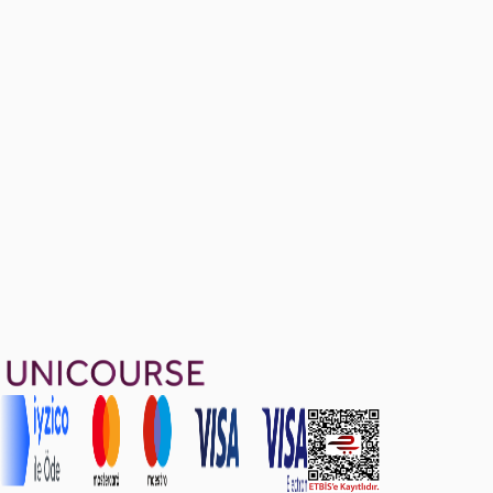
Sample Exam Questions - Part II
Ücretsiz
51 soru
1499 TL
Ayda
499
TL
, peşin fiyatına
3
taksit
Sepete Ekle
118
soru çözümü
138
konu anlatımı
·
24 sa 14 dk
Aldığın dönem boyunca geçerli
Geçme Garantisi