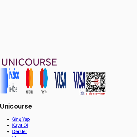
1499 TL
Ayda
499
TL
, peşin fiyatına
3
taksit
Sepete Ekle
33
soru çözümü
47
konu anlatımı
·
5 sa 24 dk
Aldığın dönem boyunca geçerli
Unicourse
Giriş Yap
Kayıt Ol
Dersler