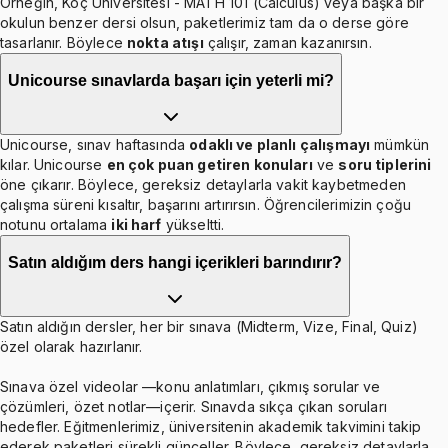
Örneğin, Koç Üniversitesi - MATH 101 (Calculus) veya başka bir
okulun benzer dersi olsun, paketlerimiz tam da o derse göre
tasarlanır. Böylece
nokta atışı
çalışır, zaman kazanırsın.
Unicourse sınavlarda başarı için yeterli mi?
Unicourse, sınav haftasında
odaklı ve planlı çalışmayı
mümkün
kılar. Unicourse
en çok puan getiren konuları
ve
soru tiplerini
öne çıkarır. Böylece, gereksiz detaylarla vakit kaybetmeden
çalışma süreni kısaltır, başarını artırırsın. Öğrencilerimizin çoğu
notunu ortalama
iki harf
yükseltti.
Satın aldığım ders hangi içerikleri barındırır?
Satın aldığın dersler, her bir sınava (Midterm, Vize, Final, Quiz)
özel olarak hazırlanır.
Sınava özel videolar —konu anlatımları, çıkmış sorular ve
çözümleri, özet notlar—içerir. Sınavda sıkça çıkan soruları
hedefler. Eğitmenlerimiz, üniversitenin akademik takvimini takip
ederek paketleri sürekli günceller. Böylece, gereksiz detaylarla