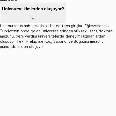
Unicourse kimlerden oluşuyor?
Unicourse, İstanbul merkezli bir ed-tech girişimi. Eğitmenlerimiz
Türkiye’nin önde gelen üniversitelerinden yüksek lisans/doktora
mezunu, ders verdiği üniversitelerde deneyimli uzmanlardan
oluşuyor. Teknik ekip ise Koç, Sabancı ve Boğaziçi mezunu
mühendislerden oluşuyor.
Scheduling Rules
Ücretsiz
4 konu anlatımı