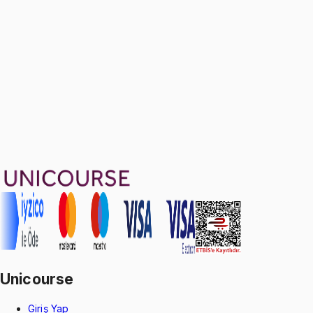
(Week 12&13)
Ücretsiz
8 soru
1499 TL
Ayda
499
TL
, peşin fiyatına
3
taksit
Sepete Ekle
18
soru çözümü
11
konu anlatımı
·
2 sa 10 dk
Aldığın dönem boyunca geçerli
Unicourse
Giriş Yap