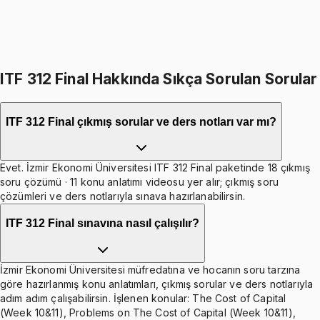
499
TL indirim
Toplam:
2998
TL
2499
TL
İkisini Birlikte Al
ITF 312 Final Hakkında Sıkça Sorulan Sorular
ITF 312 Final çıkmış sorular ve ders notları var mı?
Evet. İzmir Ekonomi Üniversitesi ITF 312 Final paketinde 18 çıkmış
soru çözümü · 11 konu anlatımı videosu yer alır; çıkmış soru
çözümleri ve ders notlarıyla sınava hazırlanabilirsin.
ITF 312 Final sınavına nasıl çalışılır?
İzmir Ekonomi Üniversitesi müfredatına ve hocanın soru tarzına
göre hazırlanmış konu anlatımları, çıkmış sorular ve ders notlarıyla
adım adım çalışabilirsin. İşlenen konular: The Cost of Capital
(Week 10&11), Problems on The Cost of Capital (Week 10&11),