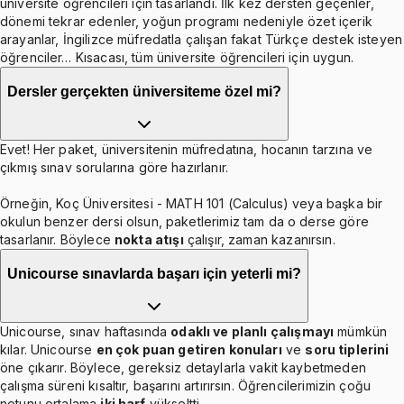
üniversite öğrencileri için tasarlandı. İlk kez dersten geçenler,
dönemi tekrar edenler, yoğun programı nedeniyle özet içerik
arayanlar, İngilizce müfredatla çalışan fakat Türkçe destek isteyen
öğrenciler… Kısacası, tüm üniversite öğrencileri için uygun.
Dersler gerçekten üniversiteme özel mi?
Evet! Her paket, üniversitenin müfredatına, hocanın tarzına ve
çıkmış sınav sorularına göre hazırlanır.
Örneğin, Koç Üniversitesi - MATH 101 (Calculus) veya başka bir
okulun benzer dersi olsun, paketlerimiz tam da o derse göre
tasarlanır. Böylece
nokta atışı
çalışır, zaman kazanırsın.
Unicourse sınavlarda başarı için yeterli mi?
Unicourse, sınav haftasında
odaklı ve planlı çalışmayı
mümkün
kılar. Unicourse
en çok puan getiren konuları
ve
soru tiplerini
öne çıkarır. Böylece, gereksiz detaylarla vakit kaybetmeden
çalışma süreni kısaltır, başarını artırırsın. Öğrencilerimizin çoğu
notunu ortalama
iki harf
yükseltti.