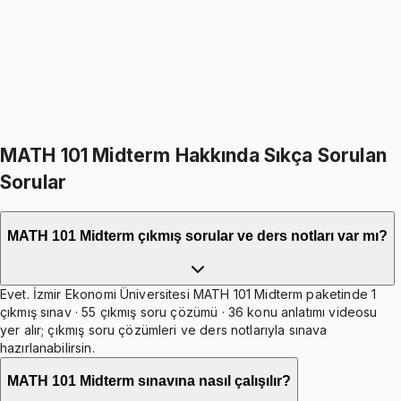
1249
TL
1499
TL
%
17
%
17
1499
TL
1249
TL
499
TL indirim
Toplam:
2998
TL
2499
TL
İkisini Birlikte Al
MATH 101 Midterm Hakkında Sıkça Sorulan
Sorular
MATH 101 Midterm çıkmış sorular ve ders notları var mı?
Evet. İzmir Ekonomi Üniversitesi MATH 101 Midterm paketinde 1
çıkmış sınav · 55 çıkmış soru çözümü · 36 konu anlatımı videosu
yer alır; çıkmış soru çözümleri ve ders notlarıyla sınava
hazırlanabilirsin.
MATH 101 Midterm sınavına nasıl çalışılır?