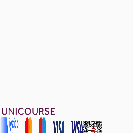
Chapter 10.3: Continuity and Discontinuity
2 konu anlatımı · 4 soru
General Exam Review
Ücretsiz
15 soru
1499 TL
Ayda
499
TL
, peşin fiyatına
3
taksit
Sepete Ekle
55
soru çözümü
36
konu anlatımı
·
6 sa 41 dk
4.9
puan
Aldığın dönem boyunca geçerli