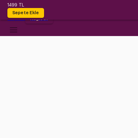
1499 TL
Dersler
Sepete Ekle
Giriş
Yap
Kayıt Ol
İzmir Ekonomi Üniversitesi
PHYS 100
•
Midterm
PHYS 100
•
Bilgi
Konular
Değerlendirmeler (9)
Bu dersimizde önce Gürkan hocanın anlatımıyla konuyu kolayca öğr
Daha sonrasında geçmiş senelerde çıkmış sınav sorularıyla antrem