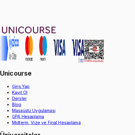
90
soru çözümü
8
konu anlatımı
·
1 sa 11 dk
4.9
puan
Aldığın dönem boyunca geçerli
Unicourse
Giriş Yap
Kayıt Ol
Dersler
Blog
Masaüstü Uygulaması
GPA Hesaplama
Midterm, Vize ve Final Hesaplama