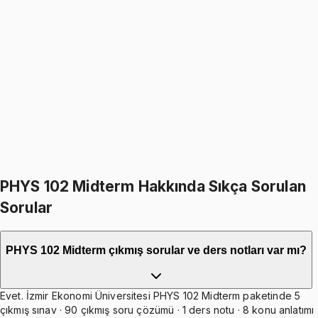
PHYS 102
• Midterm
Physics II
4.9
(
18
)
1249
TL
1499
TL
%
17
%
17
1499
TL
1249
TL
499
TL indirim
Toplam:
2998
TL
2499
TL
İkisini Birlikte Al
PHYS 102 Midterm Hakkında Sıkça Sorulan
Sorular
PHYS 102 Midterm çıkmış sorular ve ders notları var mı?
Evet. İzmir Ekonomi Üniversitesi PHYS 102 Midterm paketinde 5
çıkmış sınav · 90 çıkmış soru çözümü · 1 ders notu · 8 konu anlatımı