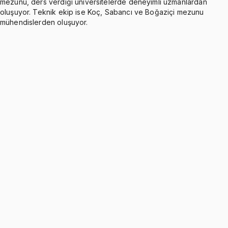
mezunu, ders verdiği üniversitelerde deneyimli uzmanlardan
oluşuyor. Teknik ekip ise Koç, Sabancı ve Boğaziçi mezunu
mühendislerden oluşuyor.
Introduction to General Physics II
1 konu anlatımı
Chapter 5: Electric Charge and Electric Fields
Ücretsiz
4 konu anlatımı · 11 soru
Chapter 6: Gauss' Law
Ücretsiz
1 konu anlatımı · 10 soru