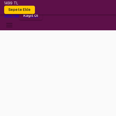
1499 TL
Dersler
Sepete Ekle
Giriş
Yap
Kayıt Ol
İzmir Ekonomi Üniversitesi
PSY 103
•
Midterm
PSY 103
•
Bilgi
Konular