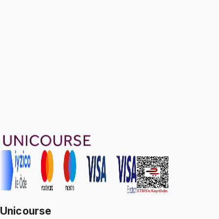
Independent Samples t-Test
1 konu anlatımı · 1 soru
1499 TL
Ayda
499
TL
, peşin fiyatına
3
taksit
Sepete Ekle
1
soru çözümü
11
konu anlatımı
·
2 sa 34 dk
Aldığın dönem boyunca geçerli
Unicourse