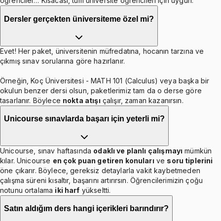
öğrenciler… Kısacası, tüm üniversite öğrencileri için uygun.
Dersler gerçekten üniversiteme özel mi?
Evet! Her paket, üniversitenin müfredatına, hocanın tarzına ve
çıkmış sınav sorularına göre hazırlanır.
Örneğin, Koç Üniversitesi - MATH 101 (Calculus) veya başka bir
okulun benzer dersi olsun, paketlerimiz tam da o derse göre
tasarlanır. Böylece
nokta atışı
çalışır, zaman kazanırsın.
Unicourse sınavlarda başarı için yeterli mi?
Unicourse, sınav haftasında
odaklı ve planlı çalışmayı
mümkün
kılar. Unicourse
en çok puan getiren konuları
ve
soru tiplerini
öne çıkarır. Böylece, gereksiz detaylarla vakit kaybetmeden
çalışma süreni kısaltır, başarını artırırsın. Öğrencilerimizin çoğu
notunu ortalama
iki harf
yükseltti.
Satın aldığım ders hangi içerikleri barındırır?