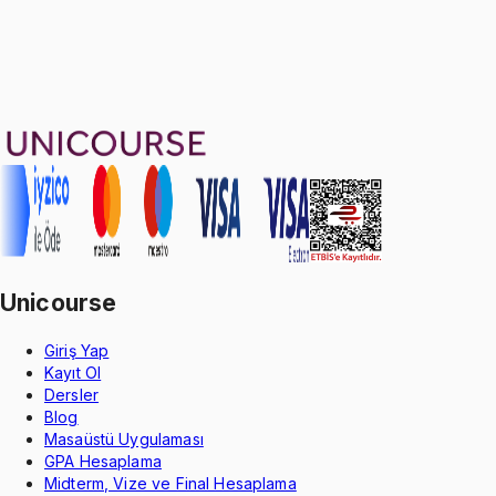
Sepete Ekle
92
soru çözümü
41
konu anlatımı
·
5 sa 5 dk
5.0
puan
Aldığın dönem boyunca geçerli
Unicourse
Giriş Yap
Kayıt Ol
Dersler
Blog
Masaüstü Uygulaması
GPA Hesaplama
Midterm, Vize ve Final Hesaplama