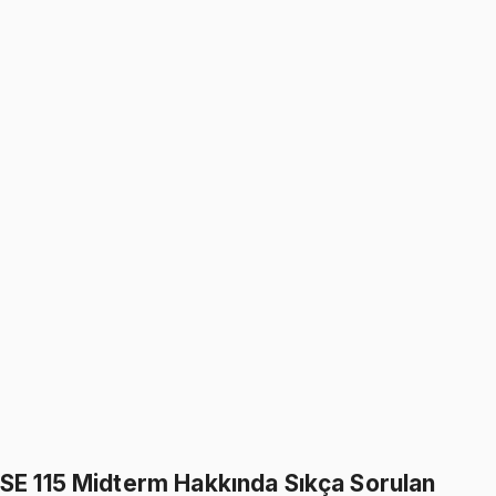
5.0
(
1
)
1249
TL
1499
TL
%
17
%
17
1499
TL
1249
TL
SE 115
• Midterm
Introduction to Programming I
5.0
(
1
)
1249
TL
1499
TL
%
17
%
17
1499
TL
1249
TL
499
TL indirim
Toplam:
2998
TL
2499
TL
İkisini Birlikte Al
SE 115 Midterm Hakkında Sıkça Sorulan