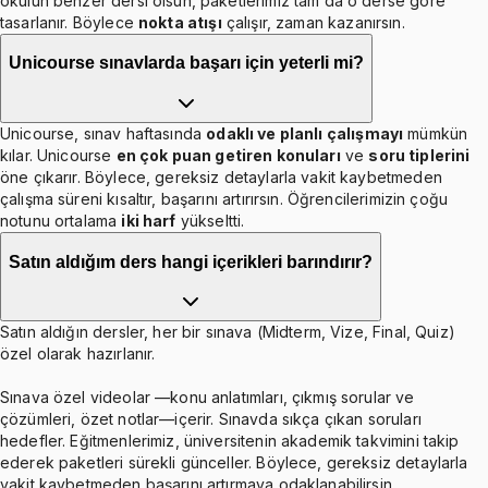
okulun benzer dersi olsun, paketlerimiz tam da o derse göre
tasarlanır. Böylece
nokta atışı
çalışır, zaman kazanırsın.
Unicourse sınavlarda başarı için yeterli mi?
Unicourse, sınav haftasında
odaklı ve planlı çalışmayı
mümkün
kılar. Unicourse
en çok puan getiren konuları
ve
soru tiplerini
öne çıkarır. Böylece, gereksiz detaylarla vakit kaybetmeden
çalışma süreni kısaltır, başarını artırırsın. Öğrencilerimizin çoğu
notunu ortalama
iki harf
yükseltti.
Satın aldığım ders hangi içerikleri barındırır?
Satın aldığın dersler, her bir sınava (Midterm, Vize, Final, Quiz)
özel olarak hazırlanır.
Sınava özel videolar —konu anlatımları, çıkmış sorular ve
çözümleri, özet notlar—içerir. Sınavda sıkça çıkan soruları
hedefler. Eğitmenlerimiz, üniversitenin akademik takvimini takip
ederek paketleri sürekli günceller. Böylece, gereksiz detaylarla
vakit kaybetmeden başarını artırmaya odaklanabilirsin.