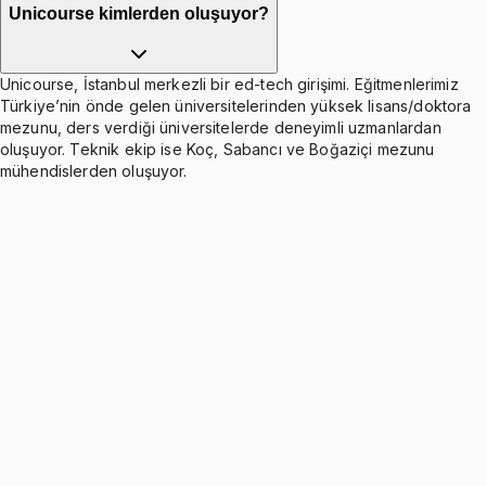
Unicourse kimlerden oluşuyor?
Unicourse, İstanbul merkezli bir ed-tech girişimi. Eğitmenlerimiz
Türkiye’nin önde gelen üniversitelerinden yüksek lisans/doktora
mezunu, ders verdiği üniversitelerde deneyimli uzmanlardan
oluşuyor. Teknik ekip ise Koç, Sabancı ve Boğaziçi mezunu
mühendislerden oluşuyor.
Variables
Ücretsiz
12 konu anlatımı · 4 soru
Control