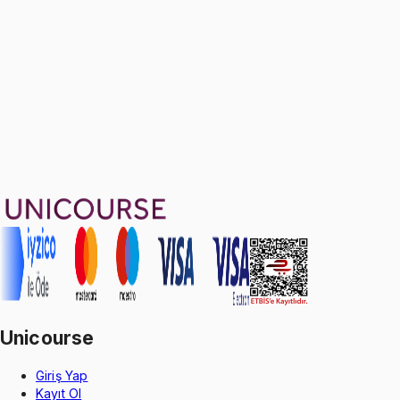
Ayda
433
TL
, peşin fiyatına
3
taksit
Sepete Ekle
70
soru çözümü
65
konu anlatımı
·
11 sa 44 dk
Aldığın dönem boyunca geçerli
Geçme Garantisi
Unicourse
Giriş Yap
Kayıt Ol