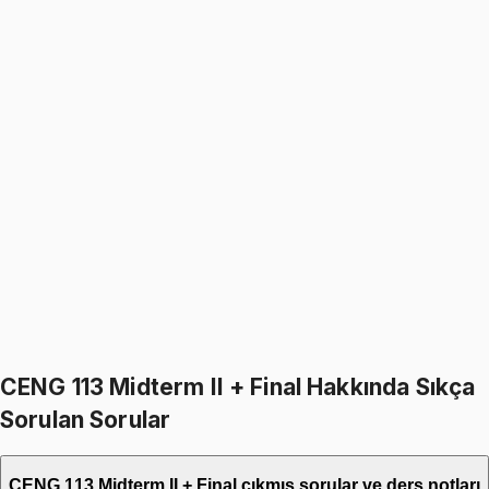
%
15
1299
TL
1099
TL
CENG 113
• Midterm II + Final
Programming Basics
1099
TL
1299
TL
%
15
%
15
1299
TL
1099
TL
399
TL indirim
Toplam:
2598
TL
2199
TL
İkisini Birlikte Al
CENG 113 Midterm II + Final Hakkında Sıkça
Sorulan Sorular
CENG 113 Midterm II + Final çıkmış sorular ve ders notları