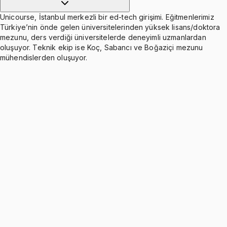
Unicourse, İstanbul merkezli bir ed-tech girişimi. Eğitmenlerimiz
Türkiye’nin önde gelen üniversitelerinden yüksek lisans/doktora
mezunu, ders verdiği üniversitelerde deneyimli uzmanlardan
oluşuyor. Teknik ekip ise Koç, Sabancı ve Boğaziçi mezunu
mühendislerden oluşuyor.
🦄 🦄 Unicourse Special 🦄 🦄
Ücretsiz
10 soru
Functions
Ücretsiz
8 konu anlatımı