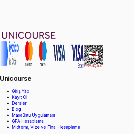
5.0
puan
Aldığın dönem boyunca geçerli
Geçme Garantisi
Unicourse
Giriş Yap
Kayıt Ol
Dersler
Blog
Masaüstü Uygulaması
GPA Hesaplama
Midterm, Vize ve Final Hesaplama