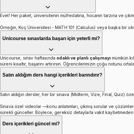
Evet! Her paket, üniversitenin müfredatına, hocanın tarzına ve çıkmı
Örneğin, Koç Üniversitesi - MATH 101 (Calculus) veya başka bir ok
Unicourse sınavlarda başarı için yeterli mi?
Unicourse, sınav haftasında
odaklı ve planlı çalışmayı
mümkün kıl
süreni kısaltır, başarını artırırsın. Öğrencilerimizin çoğu notunu orta
Satın aldığım ders hangi içerikleri barındırır?
Satın aldığın dersler, her bir sınava (Midterm, Vize, Final, Quiz) özel
Sınava özel videolar —konu anlatımları, çıkmış sorular ve çözümleri
sürekli günceller. Böylece, gereksiz detaylarla vakit kaybetmeden b
Ders içerikleri güncel mi?