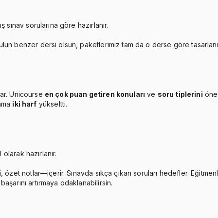
ş sınav sorularına göre hazırlanır.
ulun benzer dersi olsun, paketlerimiz tam da o derse göre tasarlan
ar. Unicourse
en çok puan getiren konuları
ve
soru tiplerini
öne 
lama
iki harf
yükseltti.
 olarak hazırlanır.
, özet notlar—içerir. Sınavda sıkça çıkan soruları hedefler. Eğitmen
aşarını artırmaya odaklanabilirsin.