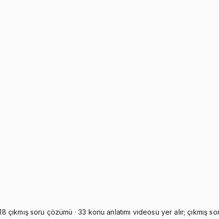
Hepsini Sepete Ekle
 18 çıkmış soru çözümü · 33 konu anlatımı videosu yer alır; çıkmış sor