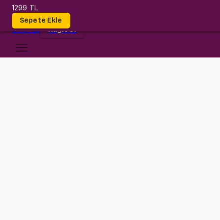
1299 TL
Dersler
Sepete Ekle
Giriş
Yap
Kayıt Ol
Kadir Has Üniversitesi
INE 312
•
Final
INE 312
•
Bilgi
Konular
INE 311'i bitirdik, INE 312 devamı sanıyorsun değil mi?
Maalesef... Bambaşka bir dünyaya adım atıyoruz bu derste. Ama merak e