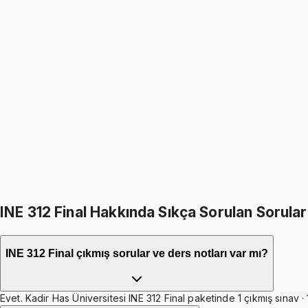
INE 312
• Midterm I
Operations Research II
1099
TL
1299
TL
%
15
%
15
1299
TL
1099
TL
598
TL indirim
Toplam:
3897
TL
3299
TL
INE 312 Final Hakkında Sıkça Sorulan Sorular
INE 312 Final çıkmış sorular ve ders notları var mı?
Evet. Kadir Has Üniversitesi INE 312 Final paketinde 1 çıkmış sınav ·