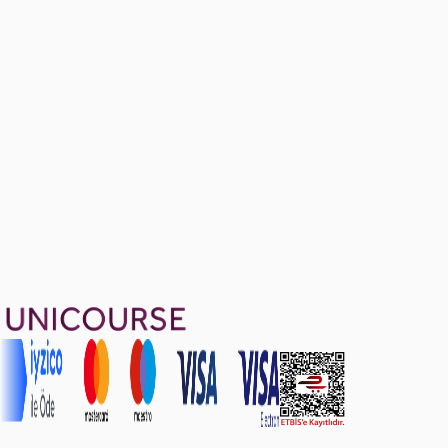
Sample Midterm II Questions - New
5 soru
1899 TL
Ayda
633
TL
, peşin fiyatına
3
taksit
Sepete Ekle
74
soru çözümü
20
konu anlatımı
·
2 sa 29 dk
4.9
puan
Aldığın dönem boyunca geçerli