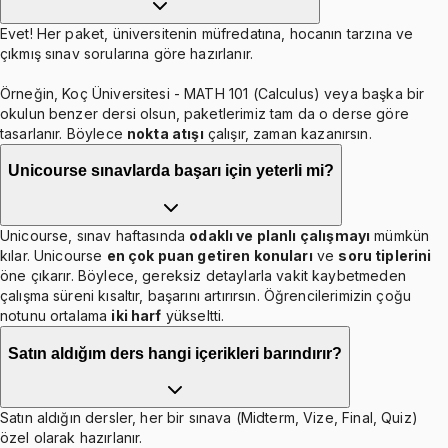
Evet! Her paket, üniversitenin müfredatına, hocanın tarzına ve
çıkmış sınav sorularına göre hazırlanır.
Örneğin, Koç Üniversitesi - MATH 101 (Calculus) veya başka bir
okulun benzer dersi olsun, paketlerimiz tam da o derse göre
tasarlanır. Böylece
nokta atışı
çalışır, zaman kazanırsın.
Unicourse sınavlarda başarı için yeterli mi?
Unicourse, sınav haftasında
odaklı ve planlı çalışmayı
mümkün
kılar. Unicourse
en çok puan getiren konuları
ve
soru tiplerini
öne çıkarır. Böylece, gereksiz detaylarla vakit kaybetmeden
çalışma süreni kısaltır, başarını artırırsın. Öğrencilerimizin çoğu
notunu ortalama
iki harf
yükseltti.
Satın aldığım ders hangi içerikleri barındırır?
Satın aldığın dersler, her bir sınava (Midterm, Vize, Final, Quiz)
özel olarak hazırlanır.