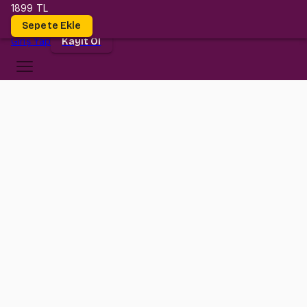
1899 TL
Dersler
Sepete Ekle
Giriş
Yap
Kayıt Ol
Koç Üniversitesi
ELEC 201
•
Midterm II
ELEC 201
•
Bilgi
Konular
Değerlendirmeler (7)