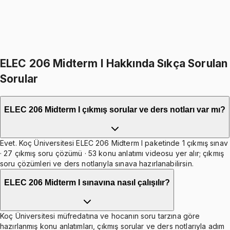
1599
TL
898
TL indirim
Toplam:
5697
TL
4799
TL
Hepsini Sepete Ekle
ELEC 206 Midterm I Hakkında Sıkça Sorulan
Sorular
ELEC 206 Midterm I çıkmış sorular ve ders notları var mı?
Evet. Koç Üniversitesi ELEC 206 Midterm I paketinde 1 çıkmış sınav
· 27 çıkmış soru çözümü · 53 konu anlatımı videosu yer alır; çıkmış
soru çözümleri ve ders notlarıyla sınava hazırlanabilirsin.
ELEC 206 Midterm I sınavına nasıl çalışılır?
Koç Üniversitesi müfredatına ve hocanın soru tarzına göre
hazırlanmış konu anlatımları, çıkmış sorular ve ders notlarıyla adım