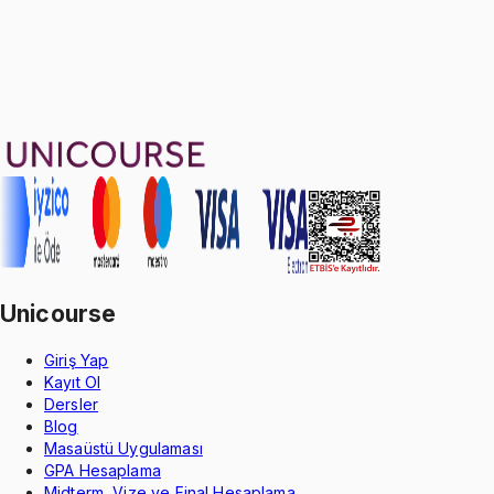
Ayda
633
TL
, peşin fiyatına
3
taksit
Sepete Ekle
27
soru çözümü
53
konu anlatımı
·
5 sa 49 dk
Aldığın dönem boyunca geçerli
Unicourse
Giriş Yap
Kayıt Ol
Dersler
Blog
Masaüstü Uygulaması
GPA Hesaplama
Midterm, Vize ve Final Hesaplama