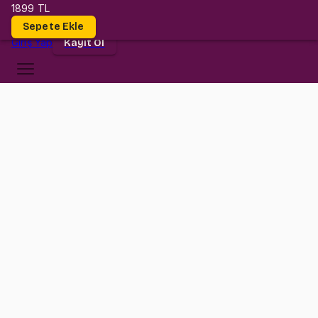
1899 TL
Dersler
Sepete Ekle
Giriş
Yap
Kayıt Ol
Koç Üniversitesi
ELEC 206
•
Midterm I
ELEC 206
•
Bilgi
Konular
Sizler için bütün dönem çalıştık ve sonunda tamamladık!