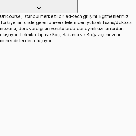
Unicourse, İstanbul merkezli bir ed-tech girişimi. Eğitmenlerimiz
Türkiye’nin önde gelen üniversitelerinden yüksek lisans/doktora
mezunu, ders verdiği üniversitelerde deneyimli uzmanlardan
oluşuyor. Teknik ekip ise Koç, Sabancı ve Boğaziçi mezunu
mühendislerden oluşuyor.
Introduction
Ücretsiz
1 konu anlatımı
Laplace Transform, Transfer Function and Block
Diagrams
Ücretsiz