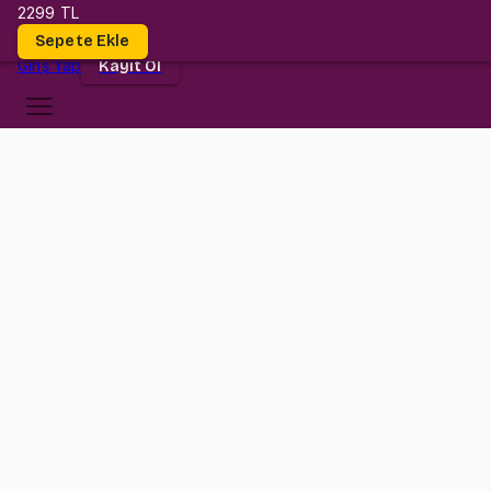
2299 TL
Dersler
Sepete Ekle
Giriş
Yap
Kayıt Ol
Koç Üniversitesi
MECH 304
•
Midterm I
MECH 304
•
Bilgi
Konular
Değerlendirmeler (1)
MECH304 Kontrol dersi düşündüğün kadar zor değil!