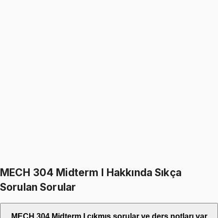
1949
TL
MECH 304
• Midterm I
Dynamic Modeling and Control
5.0
(
1
)
1949
TL
2299
TL
%
15
%
15
2299
TL
1949
TL
699
TL indirim
Toplam:
4598
TL
3899
TL
İkisini Birlikte Al
MECH 304 Midterm I Hakkında Sıkça
Sorulan Sorular
MECH 304 Midterm I çıkmış sorular ve ders notları var