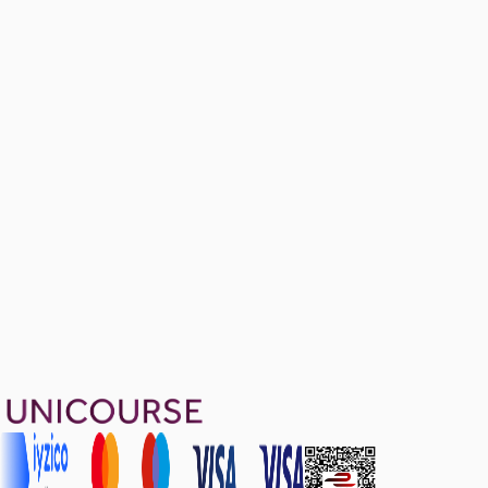
(NEW) MECH304 Selected Homework Problems
Ücretsiz
9 soru
(EXCLUSIVE) MECH304 Spring 2024 Midterm
Ücretsiz
11 soru
2299 TL
Ayda
766
TL
, peşin fiyatına
3
taksit
Sepete Ekle
60
soru çözümü
29
konu anlatımı
·
3 sa 30 dk
5.0
puan
Aldığın dönem boyunca geçerli