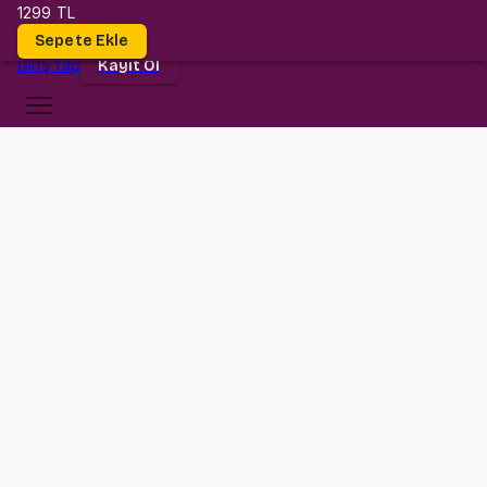
1299 TL
Dersler
Sepete Ekle
Giriş
Yap
Kayıt Ol
Kültür Üniversitesi
BUS 1006
•
Final
BUS 1006
•
Bilgi
Konular
Bu ders ile Functions, Quadratic Functions, Exponential Functions
ve Logarithmic Functions gibi konuları çok iyi öğrenecek ve kısa