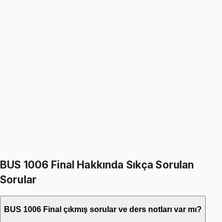
1099
TL
BUS 1006
• Final
General Mathematics I
1099
TL
1299
TL
%
15
%
15
1299
TL
1099
TL
399
TL indirim
Toplam:
2598
TL
2199
TL
İkisini Birlikte Al
BUS 1006 Final Hakkında Sıkça Sorulan
Sorular
BUS 1006 Final çıkmış sorular ve ders notları var mı?