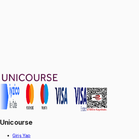
1299 TL
Ayda
433
TL
, peşin fiyatına
3
taksit
Sepete Ekle
115
soru çözümü
18
konu anlatımı
·
3 sa 8 dk
Aldığın dönem boyunca geçerli
Geçme Garantisi
Unicourse
Giriş Yap