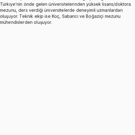
Türkiye’nin önde gelen üniversitelerinden yüksek lisans/doktora
mezunu, ders verdiği üniversitelerde deneyimli uzmanlardan
oluşuyor. Teknik ekip ise Koç, Sabancı ve Boğaziçi mezunu
mühendislerden oluşuyor.
Functions and Graphs
9 konu anlatımı
Exam Like Questions: Functions & Graphs
Ücretsiz
39 soru
Lines