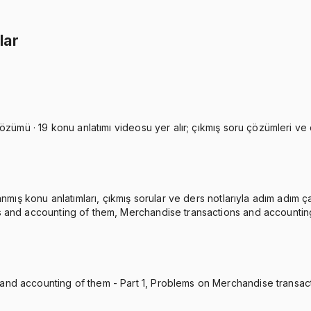
İkisini Birlikte Al
lar
zümü · 19 konu anlatımı videosu yer alır; çıkmış soru çözümleri ve de
nmış konu anlatımları, çıkmış sorular ve ders notlarıyla adım adım ç
s and accounting of them, Merchandise transactions and accounting
and accounting of them - Part 1, Problems on Merchandise transac