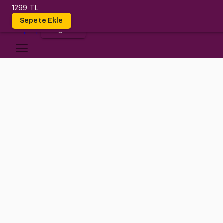
1299 TL
Dersler
Sepete Ekle
Giriş
Yap
Kayıt Ol
Kültür Üniversitesi
BUS 2003
•
Final
BUS 2003
•
Bilgi
Konular
İstanbul Kültür Üniversitesi BUS 2003 (Principles of Accounting) Fina
İşlenen konular: Merchandise transactions and accounting of them