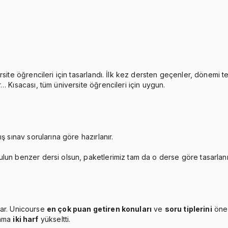
rsite öğrencileri için tasarlandı. İlk kez dersten geçenler, dönemi 
… Kısacası, tüm üniversite öğrencileri için uygun.
ş sınav sorularına göre hazırlanır.
ulun benzer dersi olsun, paketlerimiz tam da o derse göre tasarlan
ar. Unicourse
en çok puan getiren konuları
ve
soru tiplerini
öne 
lama
iki harf
yükseltti.