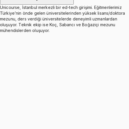
Unicourse, İstanbul merkezli bir ed-tech girişimi. Eğitmenlerimiz
Türkiye’nin önde gelen üniversitelerinden yüksek lisans/doktora
mezunu, ders verdiği üniversitelerde deneyimli uzmanlardan
oluşuyor. Teknik ekip ise Koç, Sabancı ve Boğaziçi mezunu
mühendislerden oluşuyor.
BUS 3000 Review
Ücretsiz
4 konu anlatımı
Chapter 7: Estimation & Confidence Intervals -
One Population
Ücretsiz
6 konu anlatımı