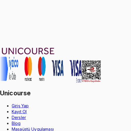
21
soru çözümü
24
konu anlatımı
·
7 sa 7 dk
4.0
puan
Aldığın dönem boyunca geçerli
Geçme Garantisi
Unicourse
Giriş Yap
Kayıt Ol
Dersler
Blog
Masaüstü Uygulaması