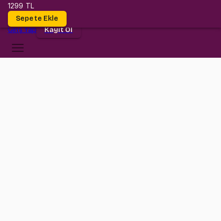
1299 TL
Dersler
Sepete Ekle
Giriş
Yap
Kayıt Ol
Kültür Üniversitesi
BUS 4004
•
Midterm
BUS 4004
•
Bilgi
Konular
Değerlendirmeler (1)
İstatistik dersi asla zor değil. Bu eğitim paketiyle BUS 4004 dersini
Netflix izler gibi sıkılmadan çalışacak ve bol örnek soruyla konuları