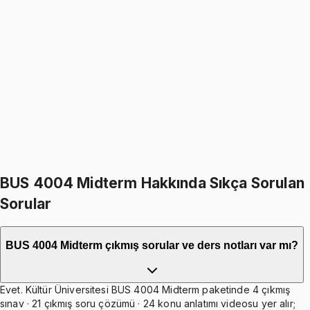
BUS 4004
• Final
Probability and Statistics II
4.0
(
1
)
1099
TL
1299
TL
%
15
%
15
1299
TL
1099
TL
399
TL indirim
Toplam:
2598
TL
2199
TL
İkisini Birlikte Al
BUS 4004 Midterm Hakkında Sıkça Sorulan
Sorular
BUS 4004 Midterm çıkmış sorular ve ders notları var mı?
Evet. Kültür Üniversitesi BUS 4004 Midterm paketinde 4 çıkmış
sınav · 21 çıkmış soru çözümü · 24 konu anlatımı videosu yer alır;