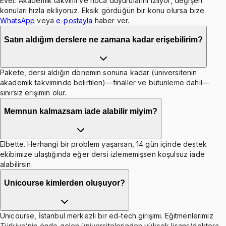
Evet. Akademik takvimi ve hoca duyurularını izliyor, değişen
konuları hızla ekliyoruz. Eksik gördüğün bir konu olursa bize
WhatsApp
veya
e-postayla
haber ver.
Satın aldığım derslere ne zamana kadar erişebilirim?
Pakete, dersi aldığın dönemin sonuna kadar (üniversitenin
akademik takviminde belirtilen)—finaller ve bütünleme dahil—
sınırsız erişimin olur.
Memnun kalmazsam iade alabilir miyim?
Elbette. Herhangi bir problem yaşarsan, 14 gün içinde destek
ekibimize ulaştığında eğer dersi izlememişsen koşulsuz iade
alabilirsin.
Unicourse kimlerden oluşuyor?
Unicourse, İstanbul merkezli bir ed-tech girişimi. Eğitmenlerimiz
Türkiye’nin önde gelen üniversitelerinden yüksek lisans/doktora