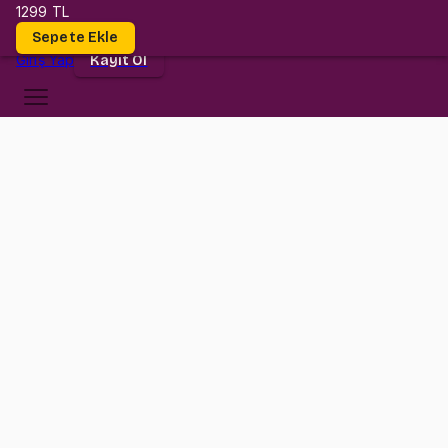
1299 TL
Dersler
Sepete Ekle
Giriş
Yap
Kayıt Ol
Kültür Üniversitesi
CE 4101
•
Midterm
CE 4101
•
Bilgi
Konular
CE4101 dersi düşündüğün kadar zor değil!