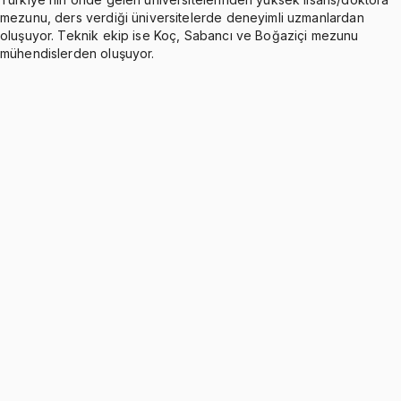
mezunu, ders verdiği üniversitelerde deneyimli uzmanlardan
oluşuyor. Teknik ekip ise Koç, Sabancı ve Boğaziçi mezunu
mühendislerden oluşuyor.
Ch0: Introduction
Ücretsiz
1 konu anlatımı
Ch1: Concept of Stress
Ücretsiz
8 konu anlatımı · 6 soru
Ch2-Ch3: Strain and Mechanical Properties of
Materials