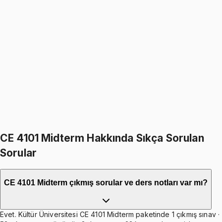
CE 4101
• Final
Strength of Materials I
1099
TL
1299
TL
%
15
%
15
1299
TL
1099
TL
399
TL indirim
Toplam:
2598
TL
2199
TL
İkisini Birlikte Al
CE 4101 Midterm Hakkında Sıkça Sorulan
Sorular
CE 4101 Midterm çıkmış sorular ve ders notları var mı?
Evet. Kültür Üniversitesi CE 4101 Midterm paketinde 1 çıkmış sınav ·