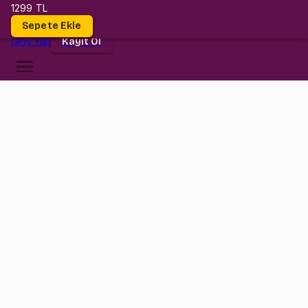
1299 TL
Dersler
Sepete Ekle
Giriş
Yap
Kayıt Ol
Kültür Üniversitesi
COM 3013
•
Midterm
COM 3013
•
Bilgi
Konular
Değerlendirmeler (2)
Bu ders ile hem bir sürü soru çözmüş, hem kendini denemiş, hem
de konuların püf noktalarını öğrenmiş olacaksın.