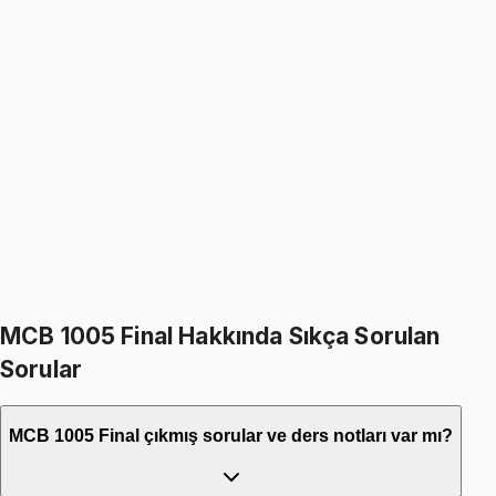
MCB 1005
• Final
Differential Equations
1099
TL
1299
TL
%
15
%
15
1299
TL
1099
TL
399
TL indirim
Toplam:
2598
TL
2199
TL
İkisini Birlikte Al
MCB 1005 Final Hakkında Sıkça Sorulan
Sorular
MCB 1005 Final çıkmış sorular ve ders notları var mı?