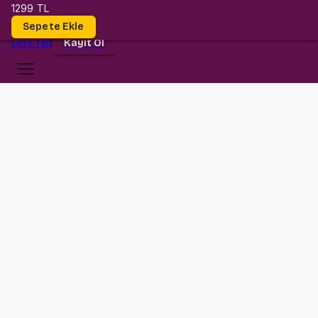
1299 TL
Dersler
Sepete Ekle
Giriş
Yap
Kayıt Ol
Kültür Üniversitesi
MCB 1005
•
Final
MCB 1005
•
Bilgi
Konular
İstanbul Kültür Üniversitesi MCB 1005 (Differential Equations) Final
sınavına hazırlık paketi.