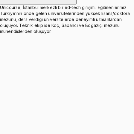
Unicourse, İstanbul merkezli bir ed-tech girişimi. Eğitmenlerimiz
Türkiye’nin önde gelen üniversitelerinden yüksek lisans/doktora
mezunu, ders verdiği üniversitelerde deneyimli uzmanlardan
oluşuyor. Teknik ekip ise Koç, Sabancı ve Boğaziçi mezunu
mühendislerden oluşuyor.
Higher Order Differential Equations
Ücretsiz
4 konu anlatımı · 5 soru
Power Series Solution of Second Order Equations
Ücretsiz
6 konu anlatımı · 3 soru