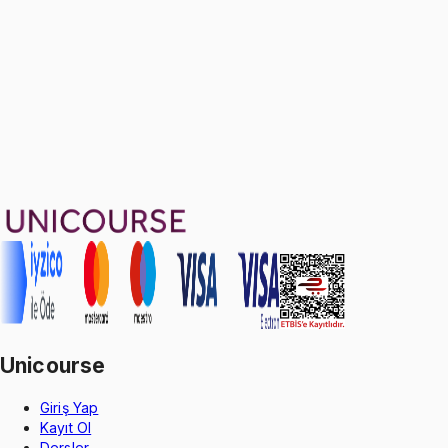
Ayda
433
TL
, peşin fiyatına
3
taksit
Sepete Ekle
25
konu anlatımı
·
1 sa 8 dk
Aldığın dönem boyunca geçerli
Geçme Garantisi
Unicourse
Giriş Yap
Kayıt Ol
Dersler