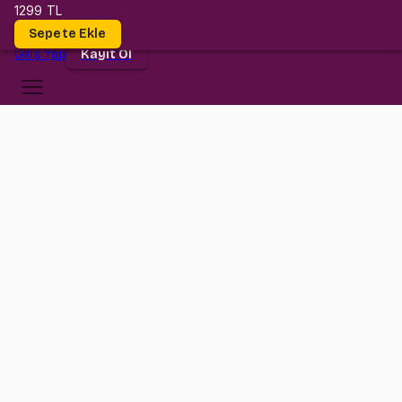
1299 TL
Dersler
Sepete Ekle
Giriş
Yap
Kayıt Ol
Kültür Üniversitesi
PSK 3001
•
Final
PSK 3001
•
Bilgi
Konular