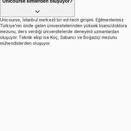
Unicourse kimlerden oluşuyor?
Unicourse, İstanbul merkezli bir ed-tech girişimi. Eğitmenlerimiz
Türkiye’nin önde gelen üniversitelerinden yüksek lisans/doktora
mezunu, ders verdiği üniversitelerde deneyimli uzmanlardan
oluşuyor. Teknik ekip ise Koç, Sabancı ve Boğaziçi mezunu
mühendislerden oluşuyor.
Tek Bağımsız Değişkenli Araştırma Tasarımları
Ücretsiz
2 konu anlatımı
Sorular - Tek Bağımsız Değişkenli Araştırma Tasarımları