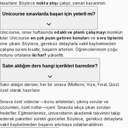
tasarlanır. Böylece
nokta atışı
çalışır, zaman kazanırsın.
Unicourse sınavlarda başarı için yeterli mi?
Unicourse, sınav haftasında
odaklı ve planlı çalışmayı
mümkün
kılar. Unicourse
en çok puan getiren konuları
ve
soru tiplerini
öne çıkarır. Böylece, gereksiz detaylarla vakit kaybetmeden
çalışma süreni kısaltır, başarını artırırsın. Öğrencilerimizin çoğu
notunu ortalama
iki harf
yükseltti.
Satın aldığım ders hangi içerikleri barındırır?
Satın aldığın dersler, her bir sınava (Midterm, Vize, Final, Quiz)
özel olarak hazırlanır.
Sınava özel videolar —konu anlatımları, çıkmış sorular ve
çözümleri, özet notlar—içerir. Sınavda sıkça çıkan soruları
hedefler. Eğitmenlerimiz, üniversitenin akademik takvimini takip
ederek paketleri sürekli günceller. Böylece, gereksiz detaylarla
vakit kaybetmeden başarını artırmaya odaklanabilirsin.