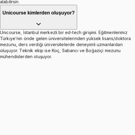
alabilirsin.
Unicourse kimlerden oluşuyor?
Unicourse, İstanbul merkezli bir ed-tech girişimi. Eğitmenlerimiz
Türkiye’nin önde gelen üniversitelerinden yüksek lisans/doktora
mezunu, ders verdiği üniversitelerde deneyimli uzmanlardan
oluşuyor. Teknik ekip ise Koç, Sabancı ve Boğaziçi mezunu
mühendislerden oluşuyor.
Network Models - Shortest Route Problems
Ücretsiz
8 konu anlatımı