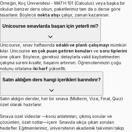
Örneğin, Koç Üniversitesi - MATH 101 (Calculus) veya başka bir
okulun benzer dersi olsun, paketlerimiz tam da o derse göre
tasarlanır. Böylece
nokta atışı
çalışır, zaman kazanırsın.
Unicourse sınavlarda başarı için yeterli mi?
Unicourse, sınav haftasında
odaklı ve planlı çalışmayı
mümkün
kılar. Unicourse
en çok puan getiren konuları
ve
soru tiplerini
öne çıkarır. Böylece, gereksiz detaylarla vakit kaybetmeden
çalışma süreni kısaltır, başarını artırırsın. Öğrencilerimizin çoğu
notunu ortalama
iki harf
yükseltti.
Satın aldığım ders hangi içerikleri barındırır?
Satın aldığın dersler, her bir sınava (Midterm, Vize, Final, Quiz)
özel olarak hazırlanır.
Sınava özel videolar —konu anlatımları, çıkmış sorular ve
çözümleri, özet notlar—içerir. Sınavda sıkça çıkan soruları
hedefler. Eğitmenlerimiz, üniversitenin akademik takvimini takip