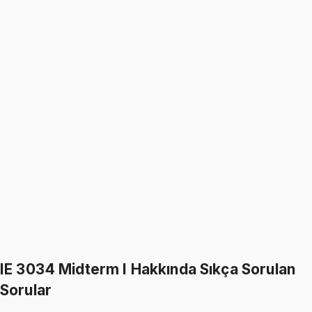
1099
TL
1299
TL
%
15
%
15
1299
TL
1099
TL
IE 3034
• Midterm II + Final
Operations Research II
1099
TL
1299
TL
%
15
%
15
1299
TL
1099
TL
399
TL indirim
Toplam:
2598
TL
2199
TL
İkisini Birlikte Al
IE 3034 Midterm I Hakkında Sıkça Sorulan
Sorular