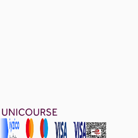
Sample Midterm Problems
Ücretsiz
24 soru
1299 TL
Ayda
433
TL
, peşin fiyatına
3
taksit
Sepete Ekle
24
soru çözümü
29
konu anlatımı
·
7 sa 36 dk
Aldığın dönem boyunca geçerli
Geçme Garantisi