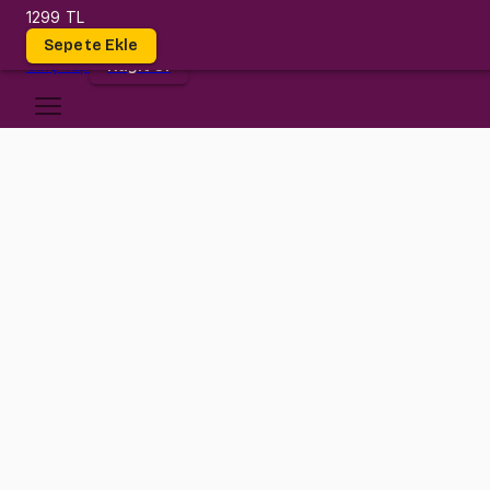
1299 TL
Dersler
Sepete Ekle
Giriş
Yap
Kayıt Ol
İstanbul Okan Üniversitesi
MATH 114
•
Midterm I
MATH 114
•
Bilgi
Konular
Değerlendirmeler (12)