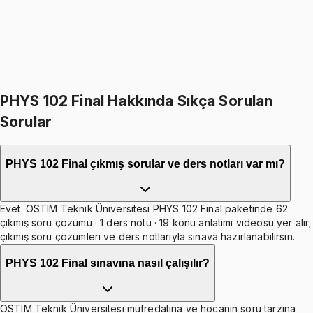
1099
TL
399
TL indirim
Toplam:
2598
TL
2199
TL
İkisini Birlikte Al
PHYS 102 Final Hakkında Sıkça Sorulan
Sorular
PHYS 102 Final çıkmış sorular ve ders notları var mı?
Evet. OSTIM Teknik Üniversitesi PHYS 102 Final paketinde 62
çıkmış soru çözümü · 1 ders notu · 19 konu anlatımı videosu yer alır;
çıkmış soru çözümleri ve ders notlarıyla sınava hazırlanabilirsin.
PHYS 102 Final sınavına nasıl çalışılır?
OSTIM Teknik Üniversitesi müfredatına ve hocanın soru tarzına