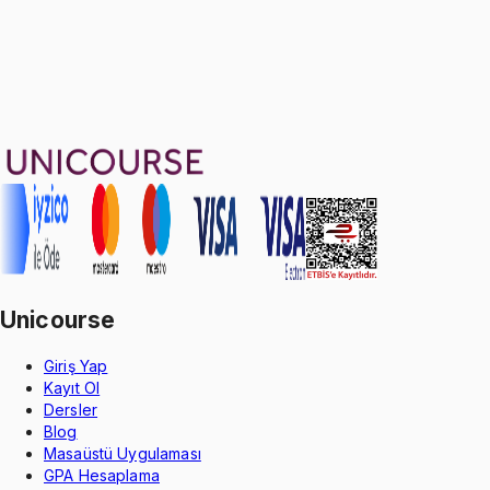
62
soru çözümü
19
konu anlatımı
·
3 sa 9 dk
Aldığın dönem boyunca geçerli
Geçme Garantisi
Unicourse
Giriş Yap
Kayıt Ol
Dersler
Blog
Masaüstü Uygulaması
GPA Hesaplama