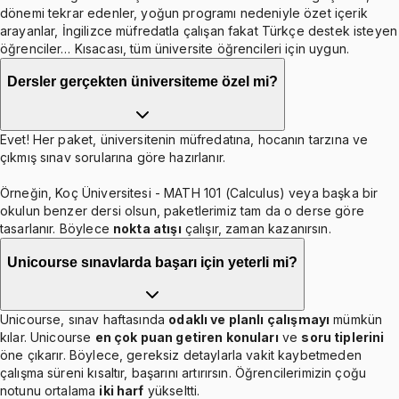
dönemi tekrar edenler, yoğun programı nedeniyle özet içerik
arayanlar, İngilizce müfredatla çalışan fakat Türkçe destek isteyen
öğrenciler… Kısacası, tüm üniversite öğrencileri için uygun.
Dersler gerçekten üniversiteme özel mi?
Evet! Her paket, üniversitenin müfredatına, hocanın tarzına ve
çıkmış sınav sorularına göre hazırlanır.
Örneğin, Koç Üniversitesi - MATH 101 (Calculus) veya başka bir
okulun benzer dersi olsun, paketlerimiz tam da o derse göre
tasarlanır. Böylece
nokta atışı
çalışır, zaman kazanırsın.
Unicourse sınavlarda başarı için yeterli mi?
Unicourse, sınav haftasında
odaklı ve planlı çalışmayı
mümkün
kılar. Unicourse
en çok puan getiren konuları
ve
soru tiplerini
öne çıkarır. Böylece, gereksiz detaylarla vakit kaybetmeden
çalışma süreni kısaltır, başarını artırırsın. Öğrencilerimizin çoğu
notunu ortalama
iki harf
yükseltti.