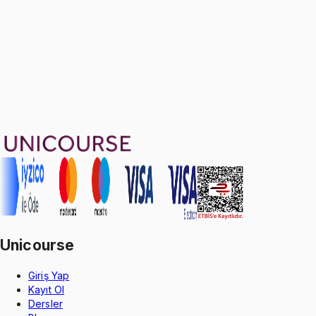
1799 TL
Ayda
599
TL
, peşin fiyatına
3
taksit
Sepete Ekle
4
soru çözümü
58
konu anlatımı
·
9 sa 35 dk
4.8
puan
Aldığın dönem boyunca geçerli
Unicourse
Giriş Yap
Kayıt Ol
Dersler