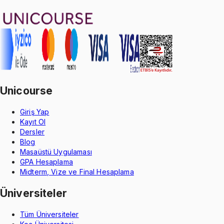
Aldığın dönem boyunca geçerli
Unicourse
Giriş Yap
Kayıt Ol
Dersler
Blog
Masaüstü Uygulaması
GPA Hesaplama
Midterm, Vize ve Final Hesaplama
Üniversiteler
Tüm Üniversiteler