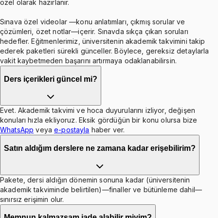
özel olarak hazırlanır.
Sınava özel videolar —konu anlatımları, çıkmış sorular ve
çözümleri, özet notlar—içerir. Sınavda sıkça çıkan soruları
hedefler. Eğitmenlerimiz, üniversitenin akademik takvimini takip
ederek paketleri sürekli günceller. Böylece, gereksiz detaylarla
vakit kaybetmeden başarını artırmaya odaklanabilirsin.
Ders içerikleri güncel mi?
Evet. Akademik takvimi ve hoca duyurularını izliyor, değişen
konuları hızla ekliyoruz. Eksik gördüğün bir konu olursa bize
WhatsApp
veya
e-postayla
haber ver.
Satın aldığım derslere ne zamana kadar erişebilirim?
Pakete, dersi aldığın dönemin sonuna kadar (üniversitenin
akademik takviminde belirtilen)—finaller ve bütünleme dahil—
sınırsız erişimin olur.
Memnun kalmazsam iade alabilir miyim?