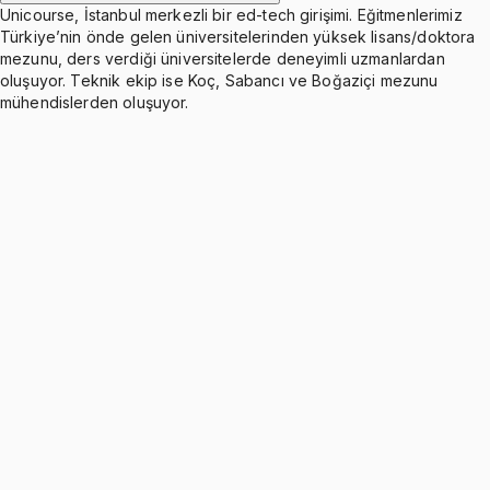
Unicourse, İstanbul merkezli bir ed-tech girişimi. Eğitmenlerimiz
Türkiye’nin önde gelen üniversitelerinden yüksek lisans/doktora
mezunu, ders verdiği üniversitelerde deneyimli uzmanlardan
oluşuyor. Teknik ekip ise Koç, Sabancı ve Boğaziçi mezunu
mühendislerden oluşuyor.
Introduction to Corporate Finance (Part 1)
Ücretsiz
4 konu anlatımı · 30 soru
Introduction to Corporate Finance (Part 2)
Ücretsiz
3 konu anlatımı · 16 soru