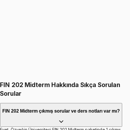
FIN 202
• Final
Finance
4.6
(
4
)
1499
TL
1799
TL
%
17
%
17
1799
TL
1499
TL
599
TL indirim
Toplam:
3598
TL
2999
TL
İkisini Birlikte Al
FIN 202 Midterm Hakkında Sıkça Sorulan
Sorular
FIN 202 Midterm çıkmış sorular ve ders notları var mı?
Evet. Özyeğin Üniversitesi FIN 202 Midterm paketinde 1 çıkmış