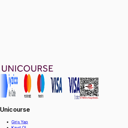
12 konu anlatımı
1799 TL
Ayda
599
TL
, peşin fiyatına
3
taksit
Sepete Ekle
76
soru çözümü
43
konu anlatımı
·
5 sa 28 dk
4.6
puan
Aldığın dönem boyunca geçerli
Unicourse
Giriş Yap
Kayıt Ol