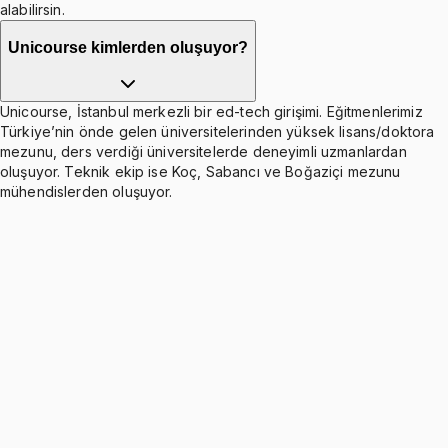
alabilirsin.
Unicourse kimlerden oluşuyor?
Unicourse, İstanbul merkezli bir ed-tech girişimi. Eğitmenlerimiz
Türkiye’nin önde gelen üniversitelerinden yüksek lisans/doktora
mezunu, ders verdiği üniversitelerde deneyimli uzmanlardan
oluşuyor. Teknik ekip ise Koç, Sabancı ve Boğaziçi mezunu
mühendislerden oluşuyor.
Ch.2.1-2.4: Functions (Domain, Combinations, Inverse)
4 konu anlatımı · 8 soru