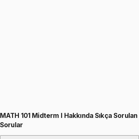
%
17
1599
TL
1333
TL
MATH 101
• Midterm I
Mathematics for Social Sciences I
4.9
(
35
)
1333
TL
1599
TL
%
17
%
17
1599
TL
1333
TL
798
TL indirim
Toplam:
4797
TL
3999
TL
Hepsini Sepete Ekle
MATH 101 Midterm I Hakkında Sıkça Sorulan
Sorular