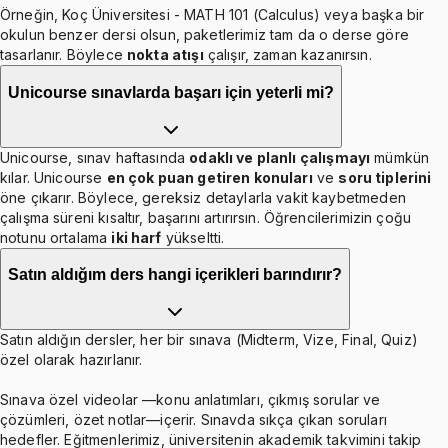
Örneğin, Koç Üniversitesi - MATH 101 (Calculus) veya başka bir
okulun benzer dersi olsun, paketlerimiz tam da o derse göre
tasarlanır. Böylece
nokta atışı
çalışır, zaman kazanırsın.
Unicourse sınavlarda başarı için yeterli mi?
Unicourse, sınav haftasında
odaklı ve planlı çalışmayı
mümkün
kılar. Unicourse
en çok puan getiren konuları
ve
soru tiplerini
öne çıkarır. Böylece, gereksiz detaylarla vakit kaybetmeden
çalışma süreni kısaltır, başarını artırırsın. Öğrencilerimizin çoğu
notunu ortalama
iki harf
yükseltti.
Satın aldığım ders hangi içerikleri barındırır?
Satın aldığın dersler, her bir sınava (Midterm, Vize, Final, Quiz)
özel olarak hazırlanır.
Sınava özel videolar —konu anlatımları, çıkmış sorular ve
çözümleri, özet notlar—içerir. Sınavda sıkça çıkan soruları
hedefler. Eğitmenlerimiz, üniversitenin akademik takvimini takip