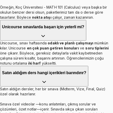
Örneğin, Koç Üniversitesi - MATH 101 (Calculus) veya başka bir
okulun benzer dersi olsun, paketlerimiz tam da o derse göre
tasarlanır. Böylece
nokta atışı
çalışır, zaman kazanırsın.
Unicourse sınavlarda başarı için yeterli mi?
Unicourse, sınav haftasında
odaklı ve planlı çalışmayı
mümkün
kılar. Unicourse
en çok puan getiren konuları
ve
soru tiplerini
öne çıkarır. Böylece, gereksiz detaylarla vakit kaybetmeden
çalışma süreni kısaltır, başarını artırırsın. Öğrencilerimizin çoğu
notunu ortalama
iki harf
yükseltti.
Satın aldığım ders hangi içerikleri barındırır?
Satın aldığın dersler, her bir sınava (Midterm, Vize, Final, Quiz)
özel olarak hazırlanır.
Sınava özel videolar —konu anlatımları, çıkmış sorular ve
çözümleri, özet notlar—içerir. Sınavda sıkça çıkan soruları