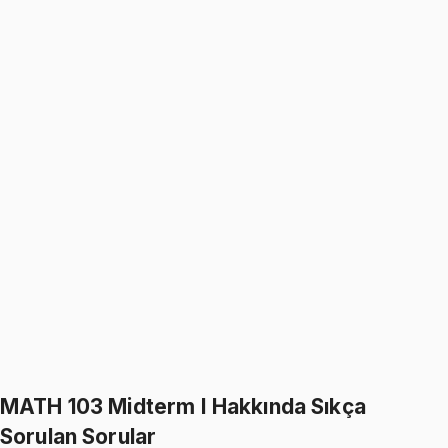
1333
TL
1599
TL
%
17
%
17
1599
TL
1333
TL
MATH 103
• Midterm II
Calculus for Engineering I
5.0
(
43
)
1333
TL
1599
TL
%
17
%
17
1599
TL
1333
TL
798
TL indirim
Toplam:
4797
TL
3999
TL
Hepsini Sepete Ekle
MATH 103 Midterm I Hakkında Sıkça
Sorulan Sorular