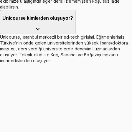
ekibimize ulaştığında eğer dersi izlememişsen koşulsuz iade
alabilirsin.
Unicourse kimlerden oluşuyor?
Unicourse, İstanbul merkezli bir ed-tech girişimi. Eğitmenlerimiz
Türkiye’nin önde gelen üniversitelerinden yüksek lisans/doktora
mezunu, ders verdiği üniversitelerde deneyimli uzmanlardan
oluşuyor. Teknik ekip ise Koç, Sabancı ve Boğaziçi mezunu
mühendislerden oluşuyor.
Functions (Domain, Composite, Inverse, Exponential)
8 konu anlatımı