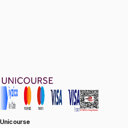
(NEW) Sınav Provası 5: Fall 2024 Midterm Exam
Ücretsiz
8 soru
1599 TL
Ayda
533
TL
, peşin fiyatına
3
taksit
Sepete Ekle
171
soru çözümü
44
konu anlatımı
·
8 sa 17 dk
5.0
puan
Aldığın dönem boyunca geçerli
Unicourse