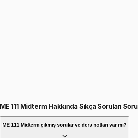
1499
TL
ME 111
• Final
Engineering Drawing and Design
1499
TL
1799
TL
%
17
%
17
1799
TL
1499
TL
599
TL indirim
Toplam:
3598
TL
2999
TL
ME 111 Midterm Hakkında Sıkça Sorulan Soru
ME 111 Midterm çıkmış sorular ve ders notları var mı?