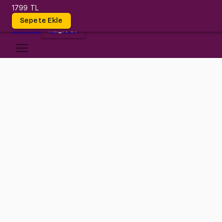
1799 TL
Dersler
Sepete Ekle
Giriş
Yap
Kayıt Ol
Özyeğin Üniversitesi
ME 111
•
Midterm
ME 111
•
Bilgi
Konular
Teknik çizimin temel prensiplerinden ileri düzey 3 boyutlu modelle
yaparak en iyi seviyede kullanmayı öğrenecek ve projeler tasarlay