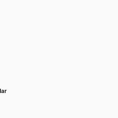
İkisini Birlikte Al
lar