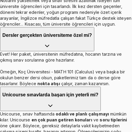
Notlarını yükseltmek veya sınav stresini azaltmak isteyen tüm
üniversite öğrencileri için tasarlandı. İlk kez dersten geçenler,
dönemi tekrar edenler, yoğun programı nedeniyle özet içerik
arayanlar, İngilizce müfredatla çalışan fakat Türkçe destek isteyen
öğrenciler… Kısacası, tüm üniversite öğrencileri için uygun.
Dersler gerçekten üniversiteme özel mi?
Evet! Her paket, üniversitenin müfredatına, hocanın tarzına ve
çıkmış sınav sorularına göre hazırlanır.
Örneğin, Koç Üniversitesi - MATH 101 (Calculus) veya başka bir
okulun benzer dersi olsun, paketlerimiz tam da o derse göre
tasarlanır. Böylece
nokta atışı
çalışır, zaman kazanırsın.
Unicourse sınavlarda başarı için yeterli mi?
Unicourse, sınav haftasında
odaklı ve planlı çalışmayı
mümkün
kılar. Unicourse
en çok puan getiren konuları
ve
soru tiplerini
öne çıkarır. Böylece, gereksiz detaylarla vakit kaybetmeden
çalışma süreni kısaltır, başarını artırırsın. Öğrencilerimizin çoğu