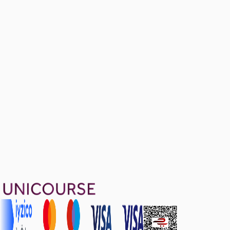
Contexts of Development
Ücretsiz
3 konu anlatımı
Questions - Contexts of Development
8 soru
1799 TL
Ayda
599
TL
, peşin fiyatına
3
taksit
Sepete Ekle
31
soru çözümü
14
konu anlatımı
·
1 sa 53 dk
Aldığın dönem boyunca geçerli