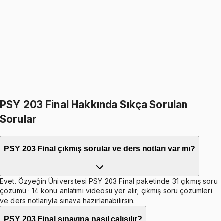
Developmental Psychology I
1499
TL
1799
TL
%
17
%
17
1799
TL
1499
TL
599
TL indirim
Toplam:
3598
TL
2999
TL
İkisini Birlikte Al
PSY 203 Final Hakkında Sıkça Sorulan
Sorular
PSY 203 Final çıkmış sorular ve ders notları var mı?
Evet. Özyeğin Üniversitesi PSY 203 Final paketinde 31 çıkmış soru
çözümü · 14 konu anlatımı videosu yer alır; çıkmış soru çözümleri
ve ders notlarıyla sınava hazırlanabilirsin.
PSY 203 Final sınavına nasıl çalışılır?