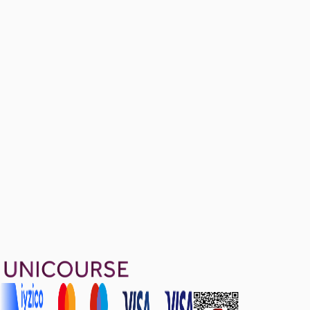
Questions-Statistics
7 soru
Exam-Like Questions
12 soru
1799 TL
Ayda
599
TL
, peşin fiyatına
3
taksit
Sepete Ekle
38
soru çözümü
21
konu anlatımı
·
1 sa 29 dk
5.0
puan
Aldığın dönem boyunca geçerli