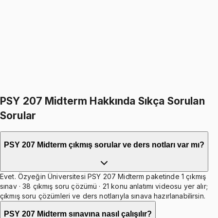
5.0
(
1
)
1499
TL
1799
TL
%
17
%
17
1799
TL
1499
TL
599
TL indirim
Toplam:
3598
TL
2999
TL
İkisini Birlikte Al
PSY 207 Midterm Hakkında Sıkça Sorulan
Sorular
PSY 207 Midterm çıkmış sorular ve ders notları var mı?
Evet. Özyeğin Üniversitesi PSY 207 Midterm paketinde 1 çıkmış
sınav · 38 çıkmış soru çözümü · 21 konu anlatımı videosu yer alır;
çıkmış soru çözümleri ve ders notlarıyla sınava hazırlanabilirsin.
PSY 207 Midterm sınavına nasıl çalışılır?