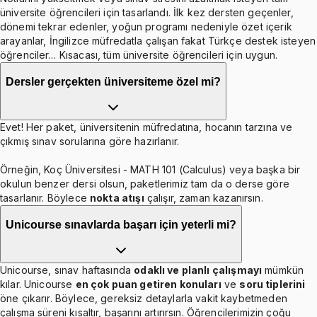
üniversite öğrencileri için tasarlandı. İlk kez dersten geçenler,
dönemi tekrar edenler, yoğun programı nedeniyle özet içerik
arayanlar, İngilizce müfredatla çalışan fakat Türkçe destek isteyen
öğrenciler… Kısacası, tüm üniversite öğrencileri için uygun.
Dersler gerçekten üniversiteme özel mi?
Evet! Her paket, üniversitenin müfredatına, hocanın tarzına ve
çıkmış sınav sorularına göre hazırlanır.
Örneğin, Koç Üniversitesi - MATH 101 (Calculus) veya başka bir
okulun benzer dersi olsun, paketlerimiz tam da o derse göre
tasarlanır. Böylece
nokta atışı
çalışır, zaman kazanırsın.
Unicourse sınavlarda başarı için yeterli mi?
Unicourse, sınav haftasında
odaklı ve planlı çalışmayı
mümkün
kılar. Unicourse
en çok puan getiren konuları
ve
soru tiplerini
öne çıkarır. Böylece, gereksiz detaylarla vakit kaybetmeden
çalışma süreni kısaltır, başarını artırırsın. Öğrencilerimizin çoğu