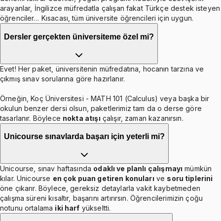
arayanlar, İngilizce müfredatla çalışan fakat Türkçe destek isteyen
öğrenciler… Kısacası, tüm üniversite öğrencileri için uygun.
Dersler gerçekten üniversiteme özel mi?
Evet! Her paket, üniversitenin müfredatına, hocanın tarzına ve
çıkmış sınav sorularına göre hazırlanır.
Örneğin, Koç Üniversitesi - MATH 101 (Calculus) veya başka bir
okulun benzer dersi olsun, paketlerimiz tam da o derse göre
tasarlanır. Böylece
nokta atışı
çalışır, zaman kazanırsın.
Unicourse sınavlarda başarı için yeterli mi?
Unicourse, sınav haftasında
odaklı ve planlı çalışmayı
mümkün
kılar. Unicourse
en çok puan getiren konuları
ve
soru tiplerini
öne çıkarır. Böylece, gereksiz detaylarla vakit kaybetmeden
çalışma süreni kısaltır, başarını artırırsın. Öğrencilerimizin çoğu
notunu ortalama
iki harf
yükseltti.