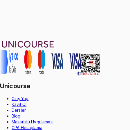
Sepete Ekle
58
soru çözümü
18
konu anlatımı
·
56 dakika
4.8
puan
Aldığın dönem boyunca geçerli
Unicourse
Giriş Yap
Kayıt Ol
Dersler
Blog
Masaüstü Uygulaması
GPA Hesaplama