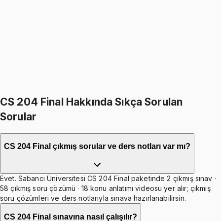
4.8
(
13
)
1599
TL
1899
TL
%
16
%
16
1899
TL
1599
TL
898
TL indirim
Toplam:
5697
TL
4799
TL
Hepsini Sepete Ekle
CS 204 Final Hakkında Sıkça Sorulan
Sorular
CS 204 Final çıkmış sorular ve ders notları var mı?
Evet. Sabancı Üniversitesi CS 204 Final paketinde 2 çıkmış sınav ·
58 çıkmış soru çözümü · 18 konu anlatımı videosu yer alır; çıkmış
soru çözümleri ve ders notlarıyla sınava hazırlanabilirsin.
CS 204 Final sınavına nasıl çalışılır?