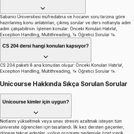
Sabancı Üniversitesi müfredatına ve hocanın soru tarzına göre
hazırlanmış konu anlatımları, çıkmış sorular ve ders notlarıyla adım
adım çalışabilirsin. İşlenen konular: Önceki Konuları Hatırla!,
Exception Handling, Multithreading, 🦄 Öğretici Sorular 🦄.
CS 204 dersi hangi konuları kapsıyor?
CS 204 paketi 8 ana konudan oluşur: Önceki Konuları Hatırla!,
Exception Handling, Multithreading, 🦄 Öğretici Sorular 🦄.
Unicourse Hakkında Sıkça Sorulan Sorular
Unicourse kimler için uygun?
Notlarını yükseltmek veya sınav stresini azaltmak isteyen tüm
üniversite öğrencileri için tasarlandı. İlk kez dersten geçenler,
dönemi tekrar edenler, yoğun programı nedeniyle özet içerik