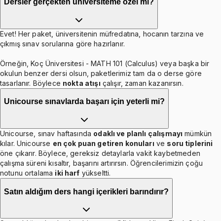
Dersler gerçekten üniversiteme özel mi?
Evet! Her paket, üniversitenin müfredatına, hocanın tarzına ve
çıkmış sınav sorularına göre hazırlanır.
Örneğin, Koç Üniversitesi - MATH 101 (Calculus) veya başka bir
okulun benzer dersi olsun, paketlerimiz tam da o derse göre
tasarlanır. Böylece
nokta atışı
çalışır, zaman kazanırsın.
Unicourse sınavlarda başarı için yeterli mi?
Unicourse, sınav haftasında
odaklı ve planlı çalışmayı
mümkün
kılar. Unicourse
en çok puan getiren konuları
ve
soru tiplerini
öne çıkarır. Böylece, gereksiz detaylarla vakit kaybetmeden
çalışma süreni kısaltır, başarını artırırsın. Öğrencilerimizin çoğu
notunu ortalama
iki harf
yükseltti.
Satın aldığım ders hangi içerikleri barındırır?