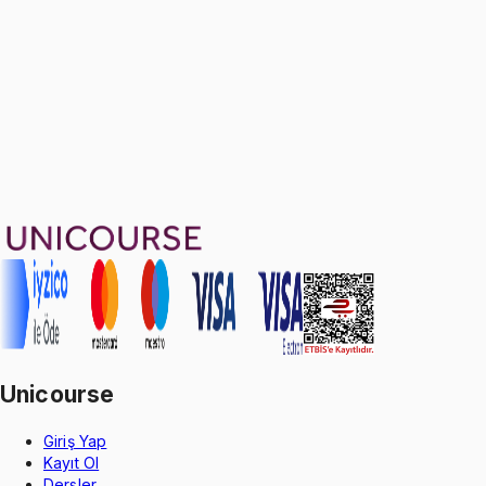
1999 TL
Ayda
666
TL
, peşin fiyatına
3
taksit
Sepete Ekle
37
soru çözümü
17
konu anlatımı
·
5 sa 16 dk
4.7
puan
Aldığın dönem boyunca geçerli
Unicourse
Giriş Yap
Kayıt Ol
Dersler