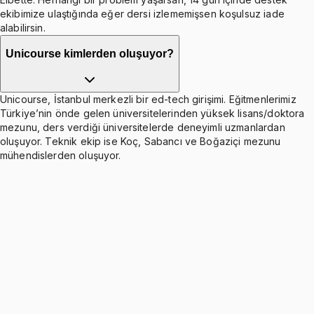
ekibimize ulaştığında eğer dersi izlememişsen koşulsuz iade
alabilirsin.
Unicourse kimlerden oluşuyor?
Unicourse, İstanbul merkezli bir ed-tech girişimi. Eğitmenlerimiz
Türkiye’nin önde gelen üniversitelerinden yüksek lisans/doktora
mezunu, ders verdiği üniversitelerde deneyimli uzmanlardan
oluşuyor. Teknik ekip ise Koç, Sabancı ve Boğaziçi mezunu
mühendislerden oluşuyor.
Supply and Demand: Part 1
Ücretsiz
7 konu anlatımı · 2 soru