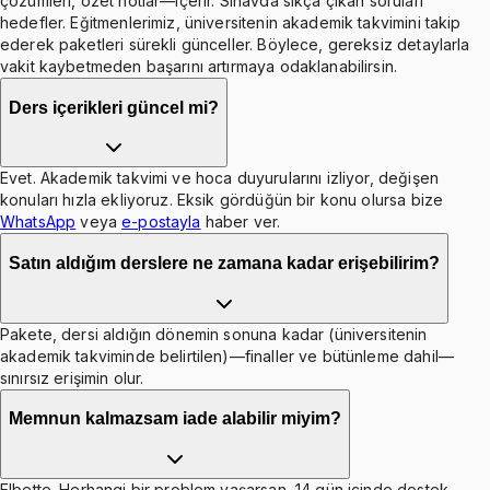
çözümleri, özet notlar—içerir. Sınavda sıkça çıkan soruları
hedefler. Eğitmenlerimiz, üniversitenin akademik takvimini takip
ederek paketleri sürekli günceller. Böylece, gereksiz detaylarla
vakit kaybetmeden başarını artırmaya odaklanabilirsin.
Ders içerikleri güncel mi?
Evet. Akademik takvimi ve hoca duyurularını izliyor, değişen
konuları hızla ekliyoruz. Eksik gördüğün bir konu olursa bize
WhatsApp
veya
e-postayla
haber ver.
Satın aldığım derslere ne zamana kadar erişebilirim?
Pakete, dersi aldığın dönemin sonuna kadar (üniversitenin
akademik takviminde belirtilen)—finaller ve bütünleme dahil—
sınırsız erişimin olur.
Memnun kalmazsam iade alabilir miyim?
Elbette. Herhangi bir problem yaşarsan, 14 gün içinde destek