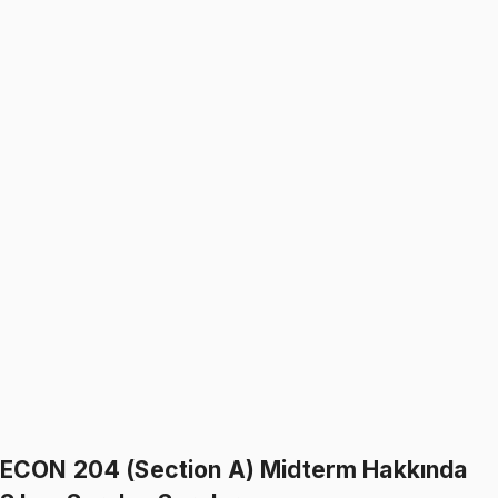
5.0
(
2
)
1699
TL
1999
TL
%
15
%
15
1999
TL
1699
TL
ECON 204 (Section A)
• Final
Microeconomics
5.0
(
2
)
1699
TL
1999
TL
%
15
%
15
1999
TL
1699
TL
599
TL indirim
Toplam:
3998
TL
3399
TL
İkisini Birlikte Al
ECON 204 (Section A) Midterm Hakkında