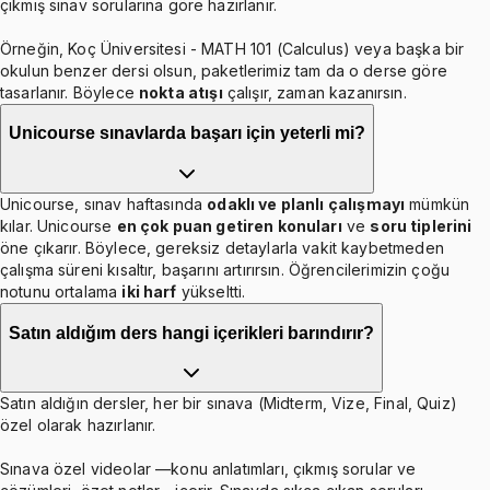
çıkmış sınav sorularına göre hazırlanır.
Örneğin, Koç Üniversitesi - MATH 101 (Calculus) veya başka bir
okulun benzer dersi olsun, paketlerimiz tam da o derse göre
tasarlanır. Böylece
nokta atışı
çalışır, zaman kazanırsın.
Unicourse sınavlarda başarı için yeterli mi?
Unicourse, sınav haftasında
odaklı ve planlı çalışmayı
mümkün
kılar. Unicourse
en çok puan getiren konuları
ve
soru tiplerini
öne çıkarır. Böylece, gereksiz detaylarla vakit kaybetmeden
çalışma süreni kısaltır, başarını artırırsın. Öğrencilerimizin çoğu
notunu ortalama
iki harf
yükseltti.
Satın aldığım ders hangi içerikleri barındırır?
Satın aldığın dersler, her bir sınava (Midterm, Vize, Final, Quiz)
özel olarak hazırlanır.
Sınava özel videolar —konu anlatımları, çıkmış sorular ve