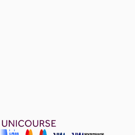
Sample Questions
11 konu anlatımı
NEW!!! Past Exam (Fall 2023 Midterm)
Ücretsiz
10 soru
1999 TL
Ayda
666
TL
, peşin fiyatına
3
taksit
Sepete Ekle
22
soru çözümü
74
konu anlatımı
·
16 sa 35 dk
5.0
puan
Aldığın dönem boyunca geçerli