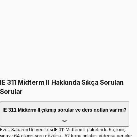
IE 311
• Final
Operations Research I
4.7
(
43
)
1966
TL
2299
TL
%
14
%
14
2299
TL
1966
TL
998
TL indirim
Toplam:
6897
TL
5899
TL
Hepsini Sepete Ekle
IE 311 Midterm II Hakkında Sıkça Sorulan
Sorular
IE 311 Midterm II çıkmış sorular ve ders notları var mı?
Evet. Sabancı Üniversitesi IE 311 Midterm II paketinde 6 çıkmış
sınav · 64 çıkmış soru çözümü · 52 konu anlatımı videosu yer alır;