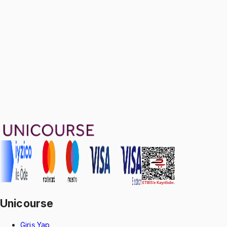
Ücretsiz
10 soru
2299 TL
Ayda
766
TL
, peşin fiyatına
3
taksit
Sepete Ekle
64
soru çözümü
52
konu anlatımı
·
11 sa 44 dk
4.7
puan
Aldığın dönem boyunca geçerli
Unicourse
Giriş Yap