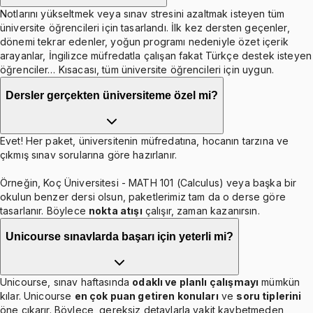
Notlarını yükseltmek veya sınav stresini azaltmak isteyen tüm
üniversite öğrencileri için tasarlandı. İlk kez dersten geçenler,
dönemi tekrar edenler, yoğun programı nedeniyle özet içerik
arayanlar, İngilizce müfredatla çalışan fakat Türkçe destek isteyen
öğrenciler… Kısacası, tüm üniversite öğrencileri için uygun.
Dersler gerçekten üniversiteme özel mi?
Evet! Her paket, üniversitenin müfredatına, hocanın tarzına ve
çıkmış sınav sorularına göre hazırlanır.
Örneğin, Koç Üniversitesi - MATH 101 (Calculus) veya başka bir
okulun benzer dersi olsun, paketlerimiz tam da o derse göre
tasarlanır. Böylece
nokta atışı
çalışır, zaman kazanırsın.
Unicourse sınavlarda başarı için yeterli mi?
Unicourse, sınav haftasında
odaklı ve planlı çalışmayı
mümkün
kılar. Unicourse
en çok puan getiren konuları
ve
soru tiplerini
öne çıkarır. Böylece, gereksiz detaylarla vakit kaybetmeden