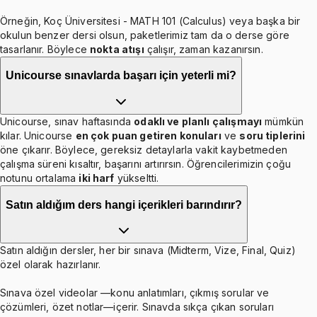
Örneğin, Koç Üniversitesi - MATH 101 (Calculus) veya başka bir
okulun benzer dersi olsun, paketlerimiz tam da o derse göre
tasarlanır. Böylece
nokta atışı
çalışır, zaman kazanırsın.
Unicourse sınavlarda başarı için yeterli mi?
Unicourse, sınav haftasında
odaklı ve planlı çalışmayı
mümkün
kılar. Unicourse
en çok puan getiren konuları
ve
soru tiplerini
öne çıkarır. Böylece, gereksiz detaylarla vakit kaybetmeden
çalışma süreni kısaltır, başarını artırırsın. Öğrencilerimizin çoğu
notunu ortalama
iki harf
yükseltti.
Satın aldığım ders hangi içerikleri barındırır?
Satın aldığın dersler, her bir sınava (Midterm, Vize, Final, Quiz)
özel olarak hazırlanır.
Sınava özel videolar —konu anlatımları, çıkmış sorular ve
çözümleri, özet notlar—içerir. Sınavda sıkça çıkan soruları