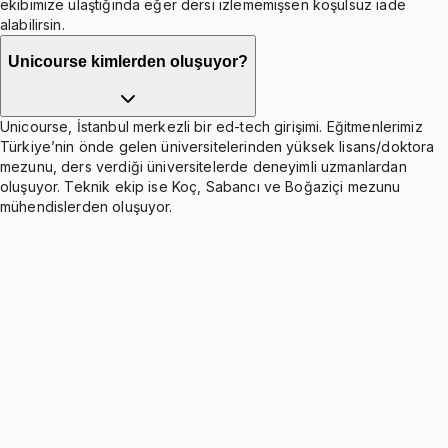
ekibimize ulaştığında eğer dersi izlememişsen koşulsuz iade
alabilirsin.
Unicourse kimlerden oluşuyor?
Unicourse, İstanbul merkezli bir ed-tech girişimi. Eğitmenlerimiz
Türkiye’nin önde gelen üniversitelerinden yüksek lisans/doktora
mezunu, ders verdiği üniversitelerde deneyimli uzmanlardan
oluşuyor. Teknik ekip ise Koç, Sabancı ve Boğaziçi mezunu
mühendislerden oluşuyor.
Deterministic Dynamic Programming
Ücretsiz
5 konu anlatımı