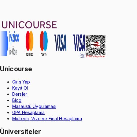
16
konu anlatımı
·
6 sa 37 dk
4.9
puan
Aldığın dönem boyunca geçerli
Unicourse
Giriş Yap
Kayıt Ol
Dersler
Blog
Masaüstü Uygulaması
GPA Hesaplama
Midterm, Vize ve Final Hesaplama
Üniversiteler