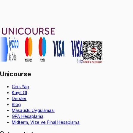
Sepete Ekle
140
soru çözümü
42
konu anlatımı
·
7 sa 18 dk
Aldığın dönem boyunca geçerli
Unicourse
Giriş Yap
Kayıt Ol
Dersler
Blog
Masaüstü Uygulaması
GPA Hesaplama
Midterm, Vize ve Final Hesaplama