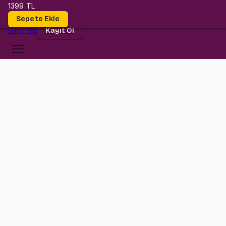
1399 TL
Dersler
Sepete Ekle
Giriş
Yap
Kayıt Ol
TED Üniversitesi
BA 304
•
Midterm
BA 304
•
Bilgi
Konular
TED Üniversitesi BA 304 (Corporate Finance) Midterm sınavına
hazırlık paketi.