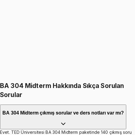
BA 304
• Midterm
Corporate Finance
1199
TL
1399
TL
%
14
%
14
1399
TL
1199
TL
399
TL indirim
Toplam:
2798
TL
2399
TL
İkisini Birlikte Al
BA 304 Midterm Hakkında Sıkça Sorulan
Sorular
BA 304 Midterm çıkmış sorular ve ders notları var mı?
Evet. TED Üniversitesi BA 304 Midterm paketinde 140 çıkmış soru