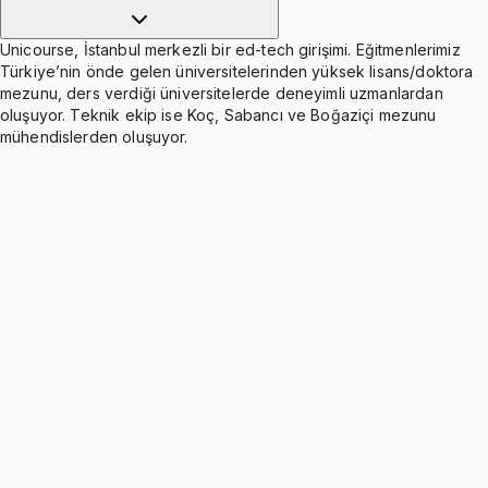
Unicourse, İstanbul merkezli bir ed-tech girişimi. Eğitmenlerimiz
Türkiye’nin önde gelen üniversitelerinden yüksek lisans/doktora
mezunu, ders verdiği üniversitelerde deneyimli uzmanlardan
oluşuyor. Teknik ekip ise Koç, Sabancı ve Boğaziçi mezunu
mühendislerden oluşuyor.
Week 1- Ch1. Goals and Governance of the
Corporation
Ücretsiz
4 konu anlatımı
Multiple Choice Questions on Ch1. Goals and
Governance of the Corporation
Ücretsiz