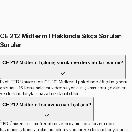
1199
TL
598
TL indirim
Toplam:
4197
TL
3599
TL
Hepsini Sepete Ekle
CE 212 Midterm I Hakkında Sıkça Sorulan
Sorular
CE 212 Midterm I çıkmış sorular ve ders notları var mı?
Evet. TED Üniversitesi CE 212 Midterm I paketinde 35 çıkmış soru
çözümü · 16 konu anlatımı videosu yer alır; çıkmış soru çözümleri
ve ders notlarıyla sınava hazırlanabilirsin.
CE 212 Midterm I sınavına nasıl çalışılır?
TED Üniversitesi müfredatına ve hocanın soru tarzına göre
hazırlanmış konu anlatımları, çıkmış sorular ve ders notlarıyla adım