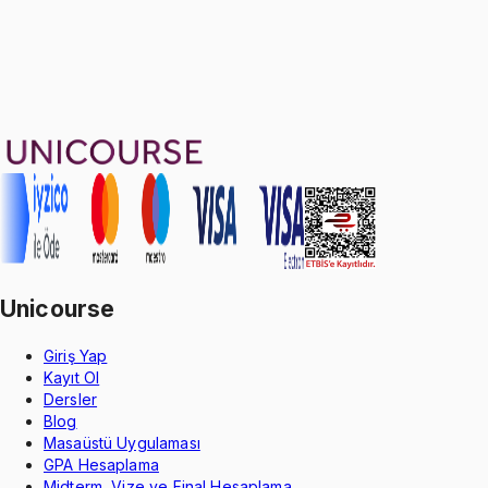
Ayda
466
TL
, peşin fiyatına
3
taksit
Sepete Ekle
35
soru çözümü
16
konu anlatımı
·
2 sa 37 dk
Aldığın dönem boyunca geçerli
Unicourse
Giriş Yap
Kayıt Ol
Dersler
Blog
Masaüstü Uygulaması
GPA Hesaplama
Midterm, Vize ve Final Hesaplama