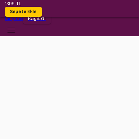
1399 TL
Dersler
Sepete Ekle
Giriş
Yap
Kayıt Ol
TED Üniversitesi
CE 212
•
Midterm I
CE 212
•
Bilgi
Konular
CE212 dersi düşündüğün kadar zor değil! Bu dersimizde gerçek
bir üniversite hocası olan Gürkan hocamızın anlatımıyla tüm