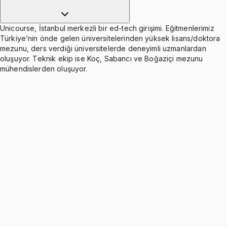
Unicourse, İstanbul merkezli bir ed-tech girişimi. Eğitmenlerimiz
Türkiye’nin önde gelen üniversitelerinden yüksek lisans/doktora
mezunu, ders verdiği üniversitelerde deneyimli uzmanlardan
oluşuyor. Teknik ekip ise Koç, Sabancı ve Boğaziçi mezunu
mühendislerden oluşuyor.
Combinational Logic
Ücretsiz
14 konu anlatımı · 26 soru
Memory and Programmable Logic
Ücretsiz
4 konu anlatımı