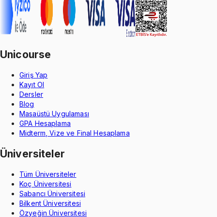
Unicourse
Giriş Yap
Kayıt Ol
Dersler
Blog
Masaüstü Uygulaması
GPA Hesaplama
Midterm, Vize ve Final Hesaplama
Üniversiteler
Tüm Üniversiteler
Koç Üniversitesi
Sabancı Üniversitesi
Bilkent Üniversitesi
Özyeğin Üniversitesi