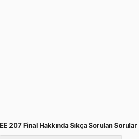
1199
TL
1399
TL
%
14
%
14
1399
TL
1199
TL
EE 207
• Final
Electrical Circuits and Logic Design
4.5
(
2
)
1199
TL
1399
TL
%
14
%
14
1399
TL
1199
TL
399
TL indirim
Toplam:
2798
TL
2399
TL
İkisini Birlikte Al
EE 207 Final Hakkında Sıkça Sorulan Sorular