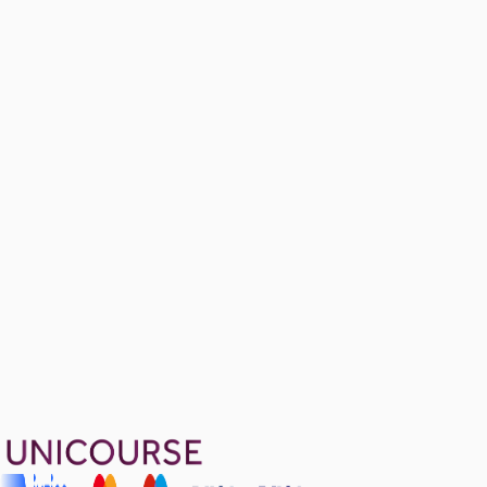
State Elements (Flip - Flops)
14 konu anlatımı
Register and Counters
9 konu anlatımı
1399 TL
Ayda
466
TL
, peşin fiyatına
3
taksit
Sepete Ekle
26
soru çözümü
41
konu anlatımı
·
6 sa 20 dk
4.5
puan
Aldığın dönem boyunca geçerli