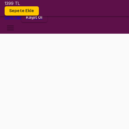
1399 TL
Dersler
Sepete Ekle
Giriş
Yap
Kayıt Ol
TED Üniversitesi
EE 207
•
Final
EE 207
•
Bilgi
Konular
Değerlendirmeler (2)