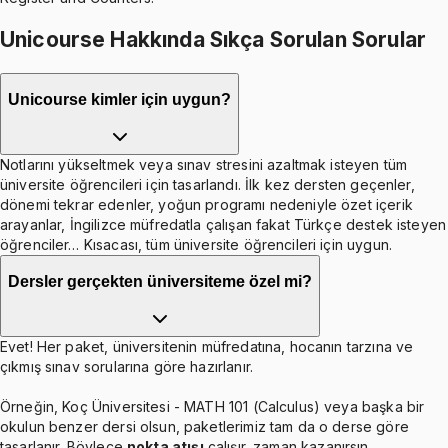
Unicourse Hakkında Sıkça Sorulan Sorular
Unicourse kimler için uygun?
Notlarını yükseltmek veya sınav stresini azaltmak isteyen tüm
üniversite öğrencileri için tasarlandı. İlk kez dersten geçenler,
dönemi tekrar edenler, yoğun programı nedeniyle özet içerik
arayanlar, İngilizce müfredatla çalışan fakat Türkçe destek isteyen
öğrenciler… Kısacası, tüm üniversite öğrencileri için uygun.
Dersler gerçekten üniversiteme özel mi?
Evet! Her paket, üniversitenin müfredatına, hocanın tarzına ve
çıkmış sınav sorularına göre hazırlanır.
Örneğin, Koç Üniversitesi - MATH 101 (Calculus) veya başka bir
okulun benzer dersi olsun, paketlerimiz tam da o derse göre
tasarlanır. Böylece
nokta atışı
çalışır, zaman kazanırsın.