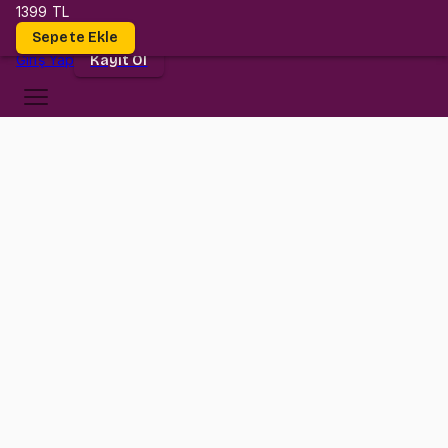
1399 TL
Dersler
Sepete Ekle
Giriş
Yap
Kayıt Ol
TED Üniversitesi
MATH 101
•
Midterm II
MATH 101
•
Bilgi
Konular
Değerlendirmeler (18)