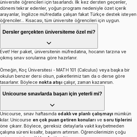
üniversite öğrencileri için tasarlandı. İlk kez dersten geçenler,
dönemi tekrar edenler, yoğun programı nedeniyle özet içerik
arayanlar, İngilizce müfredatla çalışan fakat Türkçe destek isteyen
öğrenciler… Kısacası, tüm üniversite öğrencileri için uygun.
Dersler gerçekten üniversiteme özel mi?
Evet! Her paket, üniversitenin müfredatına, hocanın tarzına ve
çıkmış sınav sorularına göre hazırlanır.
Örneğin, Koç Üniversitesi - MATH 101 (Calculus) veya başka bir
okulun benzer dersi olsun, paketlerimiz tam da o derse göre
tasarlanır. Böylece
nokta atışı
çalışır, zaman kazanırsın.
Unicourse sınavlarda başarı için yeterli mi?
Unicourse, sınav haftasında
odaklı ve planlı çalışmayı
mümkün
kılar. Unicourse
en çok puan getiren konuları
ve
soru tiplerini
öne çıkarır. Böylece, gereksiz detaylarla vakit kaybetmeden
çalışma süreni kısaltır, başarını artırırsın. Öğrencilerimizin çoğu