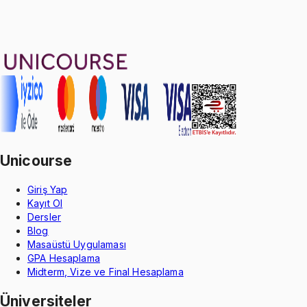
47
konu anlatımı
·
9 sa 8 dk
4.9
puan
Aldığın dönem boyunca geçerli
Unicourse
Giriş Yap
Kayıt Ol
Dersler
Blog
Masaüstü Uygulaması
GPA Hesaplama
Midterm, Vize ve Final Hesaplama
Üniversiteler