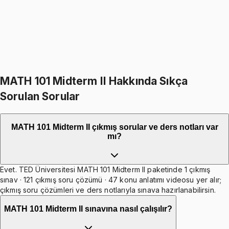
%
14
1399
TL
1199
TL
598
TL indirim
Toplam:
4197
TL
3599
TL
Hepsini Sepete Ekle
MATH 101 Midterm II Hakkında Sıkça
Sorulan Sorular
MATH 101 Midterm II çıkmış sorular ve ders notları var
mı?
Evet. TED Üniversitesi MATH 101 Midterm II paketinde 1 çıkmış
sınav · 121 çıkmış soru çözümü · 47 konu anlatımı videosu yer alır;
çıkmış soru çözümleri ve ders notlarıyla sınava hazırlanabilirsin.
MATH 101 Midterm II sınavına nasıl çalışılır?