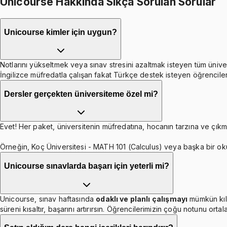
Unicourse Hakkında Sıkça Sorulan Sorular
Unicourse kimler için uygun?
Notlarını yükseltmek veya sınav stresini azaltmak isteyen tüm ünive
İngilizce müfredatla çalışan fakat Türkçe destek isteyen öğrenciler
Dersler gerçekten üniversiteme özel mi?
Evet! Her paket, üniversitenin müfredatına, hocanın tarzına ve çıkmı
Örneğin, Koç Üniversitesi - MATH 101 (Calculus) veya başka bir ok
Unicourse sınavlarda başarı için yeterli mi?
Unicourse, sınav haftasında
odaklı ve planlı çalışmayı
mümkün kıl
süreni kısaltır, başarını artırırsın. Öğrencilerimizin çoğu notunu orta