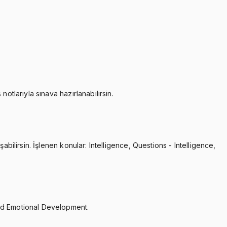
otlarıyla sınava hazırlanabilirsin.
bilirsin. İşlenen konular: Intelligence, Questions - Intelligence,
and Emotional Development.