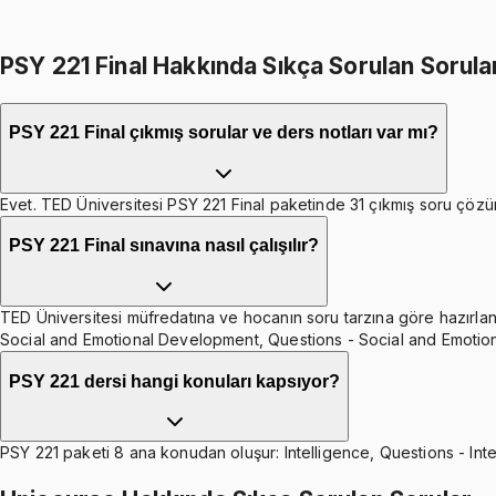
Toplam:
2798
TL
2399
TL
PSY 221 Final Hakkında Sıkça Sorulan Sorula
PSY 221 Final çıkmış sorular ve ders notları var mı?
Evet. TED Üniversitesi PSY 221 Final paketinde 31 çıkmış soru çözümü
PSY 221 Final sınavına nasıl çalışılır?
TED Üniversitesi müfredatına ve hocanın soru tarzına göre hazırlanmış
Social and Emotional Development, Questions - Social and Emotio
PSY 221 dersi hangi konuları kapsıyor?
PSY 221 paketi 8 ana konudan oluşur: Intelligence, Questions - In