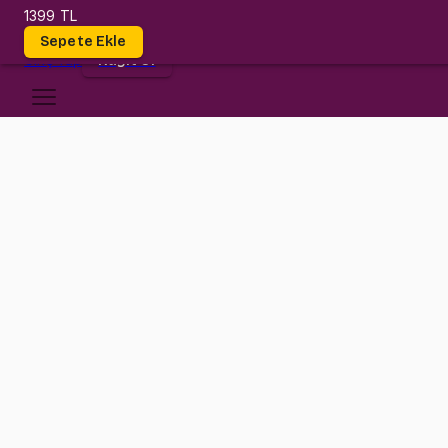
1399 TL
Dersler
Sepete Ekle
Giriş
Yap
Kayıt Ol
TED Üniversitesi
PSY 221
•
Final
PSY 221
•
Bilgi
Konular
Gelişimsel psikoloji, bireylerin yaşamları boyunca geçirdiği fiziksel,
Bu alan, insan gelişiminin çeşitli aşamalarını anlamak için çocuklukt