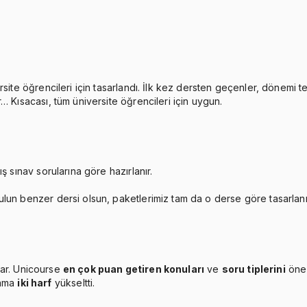
rsite öğrencileri için tasarlandı. İlk kez dersten geçenler, dönemi 
… Kısacası, tüm üniversite öğrencileri için uygun.
ş sınav sorularına göre hazırlanır.
ulun benzer dersi olsun, paketlerimiz tam da o derse göre tasarlan
ar. Unicourse
en çok puan getiren konuları
ve
soru tiplerini
öne 
lama
iki harf
yükseltti.