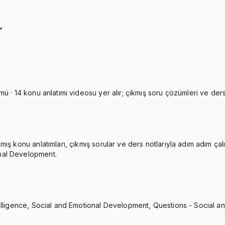
İkisini Birlikte Al
r
 · 14 konu anlatımı videosu yer alır; çıkmış soru çözümleri ve ders n
 konu anlatımları, çıkmış sorular ve ders notlarıyla adım adım çalışa
nal Development.
telligence, Social and Emotional Development, Questions - Social 