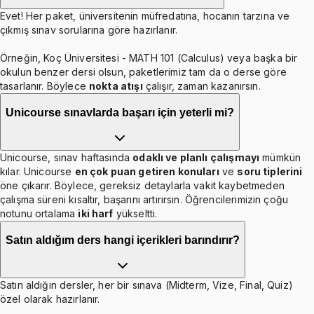
Evet! Her paket, üniversitenin müfredatına, hocanın tarzına ve
çıkmış sınav sorularına göre hazırlanır.
Örneğin, Koç Üniversitesi - MATH 101 (Calculus) veya başka bir
okulun benzer dersi olsun, paketlerimiz tam da o derse göre
tasarlanır. Böylece
nokta atışı
çalışır, zaman kazanırsın.
Unicourse sınavlarda başarı için yeterli mi?
Unicourse, sınav haftasında
odaklı ve planlı çalışmayı
mümkün
kılar. Unicourse
en çok puan getiren konuları
ve
soru tiplerini
öne çıkarır. Böylece, gereksiz detaylarla vakit kaybetmeden
çalışma süreni kısaltır, başarını artırırsın. Öğrencilerimizin çoğu
notunu ortalama
iki harf
yükseltti.
Satın aldığım ders hangi içerikleri barındırır?
Satın aldığın dersler, her bir sınava (Midterm, Vize, Final, Quiz)
özel olarak hazırlanır.