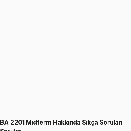
Fundamentals of Accounting
1099
TL
1299
TL
%
15
%
15
1299
TL
1099
TL
BA 2201
• Final
Fundamentals of Accounting
1099
TL
1299
TL
%
15
%
15
1299
TL
1099
TL
399
TL indirim
Toplam:
2598
TL
2199
TL
İkisini Birlikte Al
BA 2201 Midterm Hakkında Sıkça Sorulan