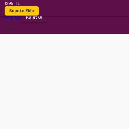
1299 TL
Dersler
Sepete Ekle
Giriş
Yap
Kayıt Ol
Yaşar Üniversitesi
BA 2201
•
Midterm
BA 2201
•
Bilgi
Konular
Yaşar Üniversitesi BA 2201 (Fundamentals of Accounting) Midterm
sınavına hazırlık paketi.