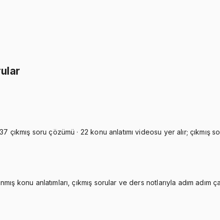
İkisini Birlikte Al
ular
37 çıkmış soru çözümü · 22 konu anlatımı videosu yer alır; çıkmış sor
nmış konu anlatımları, çıkmış sorular ve ders notlarıyla adım adım ç