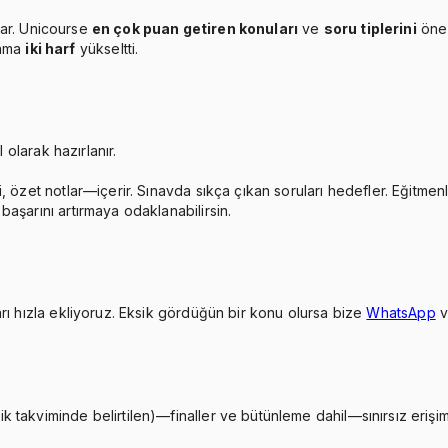
ar. Unicourse
en çok puan getiren konuları
ve
soru tiplerini
öne 
lama
iki harf
yükseltti.
 olarak hazırlanır.
, özet notlar—içerir. Sınavda sıkça çıkan soruları hedefler. Eğitmen
aşarını artırmaya odaklanabilirsin.
rı hızla ekliyoruz. Eksik gördüğün bir konu olursa bize
WhatsApp
takviminde belirtilen)—finaller ve bütünleme dahil—sınırsız erişimi