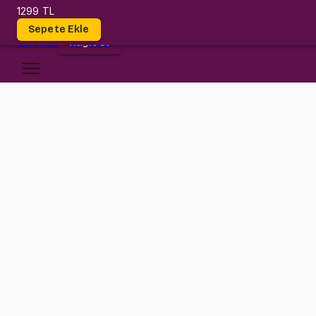
1299 TL
Dersler
Sepete Ekle
Giriş
Yap
Kayıt Ol
Yaşar Üniversitesi
EC 3311
•
Midterm
EC 3311
•
Bilgi
Konular
Ekonometri dersi korktuğunuz kadar zor bir ders değil!
Bu dersimizde öncelikle Olasılık ve İstatistik derslerinde öğrendiği