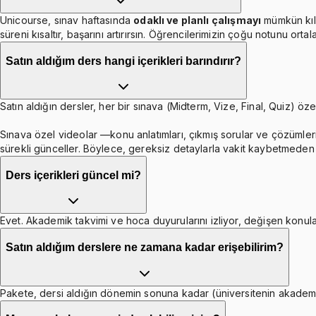
Unicourse, sınav haftasında
odaklı ve planlı çalışmayı
mümkün kıl
süreni kısaltır, başarını artırırsın. Öğrencilerimizin çoğu notunu orta
Satın aldığım ders hangi içerikleri barındırır?
Satın aldığın dersler, her bir sınava (Midterm, Vize, Final, Quiz) özel
Sınava özel videolar —konu anlatımları, çıkmış sorular ve çözümleri
sürekli günceller. Böylece, gereksiz detaylarla vakit kaybetmeden b
Ders içerikleri güncel mi?
Evet. Akademik takvimi ve hoca duyurularını izliyor, değişen konula
Satın aldığım derslere ne zamana kadar erişebilirim?
Pakete, dersi aldığın dönemin sonuna kadar (üniversitenin akademik 