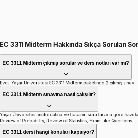
1099
TL
399
TL indirim
Toplam:
2598
TL
2199
TL
EC 3311 Midterm Hakkında Sıkça Sorulan Sor
EC 3311 Midterm çıkmış sorular ve ders notları var mı?
Evet. Yaşar Üniversitesi EC 3311 Midterm paketinde 2 çıkmış sınav · 
EC 3311 Midterm sınavına nasıl çalışılır?
Yaşar Üniversitesi müfredatına ve hocanın soru tarzına göre hazırla
Review of Probability, Review of Statistics, Exam Like Questions.
EC 3311 dersi hangi konuları kapsıyor?