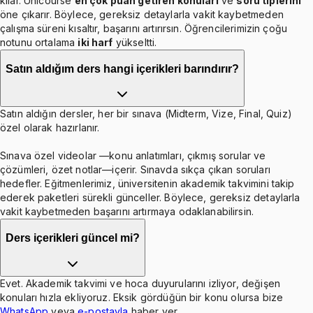
kılar. Unicourse
en çok puan getiren konuları
ve
soru tiplerini
öne çıkarır. Böylece, gereksiz detaylarla vakit kaybetmeden
çalışma süreni kısaltır, başarını artırırsın. Öğrencilerimizin çoğu
notunu ortalama
iki harf
yükseltti.
Satın aldığım ders hangi içerikleri barındırır?
Satın aldığın dersler, her bir sınava (Midterm, Vize, Final, Quiz)
özel olarak hazırlanır.
Sınava özel videolar —konu anlatımları, çıkmış sorular ve
çözümleri, özet notlar—içerir. Sınavda sıkça çıkan soruları
hedefler. Eğitmenlerimiz, üniversitenin akademik takvimini takip
ederek paketleri sürekli günceller. Böylece, gereksiz detaylarla
vakit kaybetmeden başarını artırmaya odaklanabilirsin.
Ders içerikleri güncel mi?
Evet. Akademik takvimi ve hoca duyurularını izliyor, değişen
konuları hızla ekliyoruz. Eksik gördüğün bir konu olursa bize
WhatsApp
veya
e-postayla
haber ver.