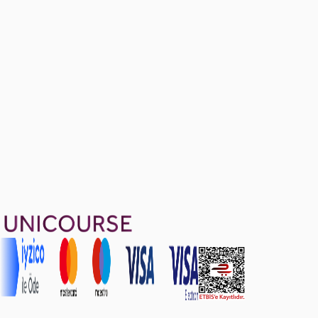
29 soru
1299 TL
Ayda
433
TL
, peşin fiyatına
3
taksit
Sepete Ekle
29
soru çözümü
47
konu anlatımı
·
9 sa 17 dk
5.0
puan
Aldığın dönem boyunca geçerli
Geçme Garantisi