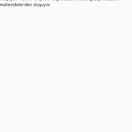
mühendislerden oluşuyor.
Forecasting - Introduction
Ücretsiz
7 konu anlatımı
Forecasting - Stationary Series
5 konu anlatımı
Forecasting - Trend Series
5 konu anlatımı