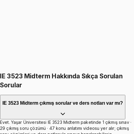
Production and Service Systems Planning
5.0
(
5
)
1099
TL
1299
TL
%
15
%
15
1299
TL
1099
TL
399
TL indirim
Toplam:
2598
TL
2199
TL
İkisini Birlikte Al
IE 3523 Midterm Hakkında Sıkça Sorulan
Sorular
IE 3523 Midterm çıkmış sorular ve ders notları var mı?
Evet. Yaşar Üniversitesi IE 3523 Midterm paketinde 1 çıkmış sınav ·
29 çıkmış soru çözümü · 47 konu anlatımı videosu yer alır; çıkmış