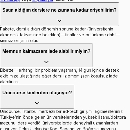
Satın aldığım derslere ne zamana kadar erişebilirim?
Pakete, dersi aldığın dönemin sonuna kadar (üniversitenin
akademik takviminde belirtilen)—finaller ve bütünleme dahil—
sınırsız erişimin olur.
Memnun kalmazsam iade alabilir miyim?
Elbette. Herhangi bir problem yaşarsan, 14 gün içinde destek
ekibimize ulaştığında eğer dersi izlememişsen koşulsuz iade
alabilirsin.
Unicourse kimlerden oluşuyor?
Unicourse, İstanbul merkezli bir ed-tech girişimi. Eğitmenlerimiz
Türkiye’nin önde gelen üniversitelerinden yüksek lisans/doktora
mezunu, ders verdiği üniversitelerde deneyimli uzmanlardan
oluşuyor. Teknik ekip ise Koç, Sabancı ve Boğaziçi mezunu