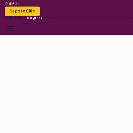
1299 TL
Dersler
Sepete Ekle
Giriş
Yap
Kayıt Ol
Yaşar Üniversitesi
IE 3523
•
Midterm
IE 3523
•
Bilgi
Konular
Değerlendirmeler (5)